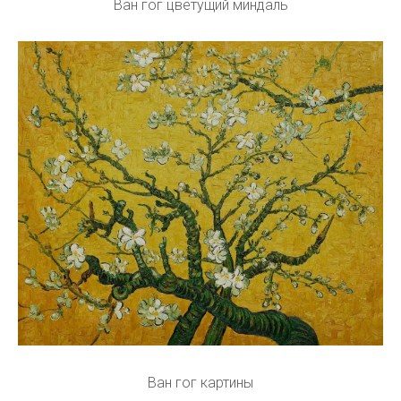
Ван гог цветущий миндаль
Ван гог картины