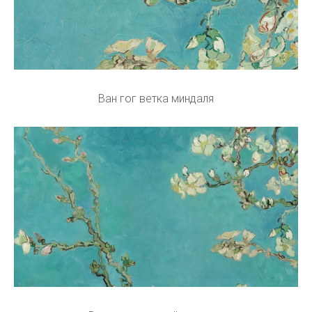
Ван гог ветка миндаля