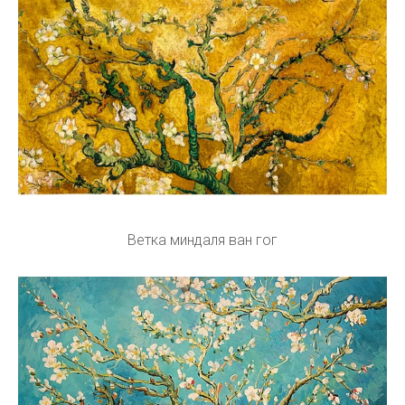
Ветка миндаля ван гог