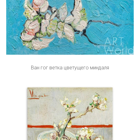
Ван гог ветка цветущего миндаля