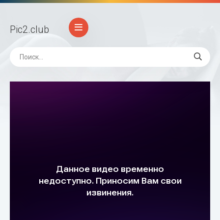
Pic2
.club