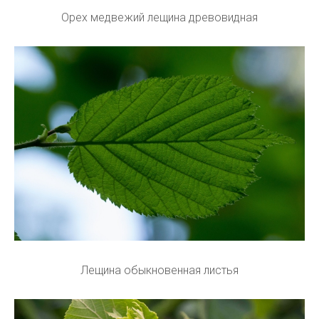
Орех медвежий лещина древовидная
Лещина обыкновенная листья