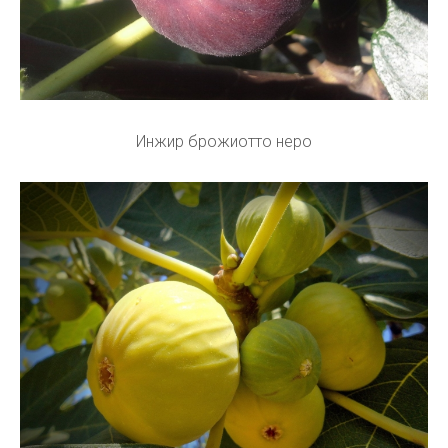
Инжир брожиотто неро