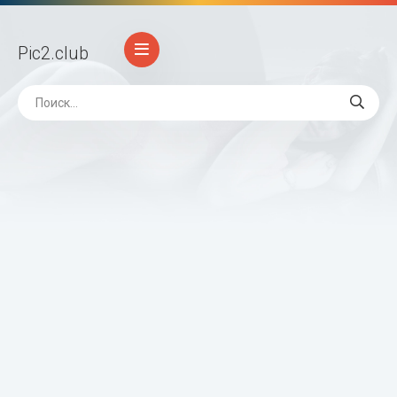
Pic2
.club