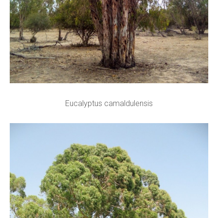
Eucalyptus camaldulensis