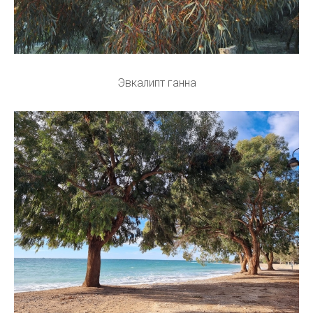
Эвкалипт ганна