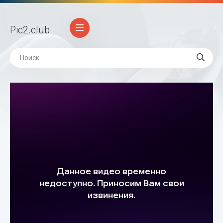
Pic2
.club