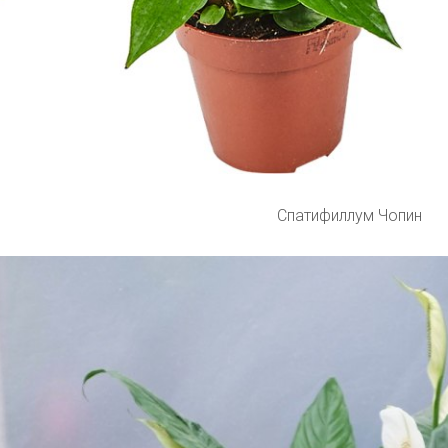
Спатифиллум Чопин