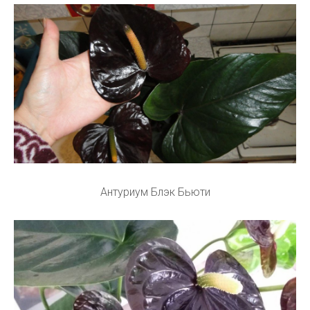
Антуриум Блэк Бьюти