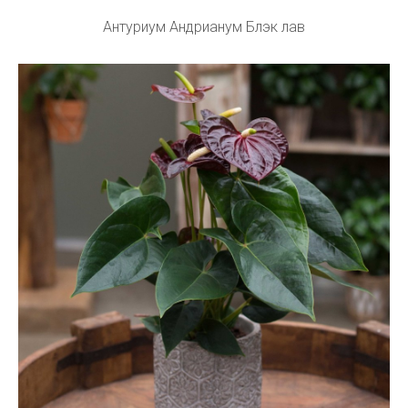
Антуриум Андрианум Блэк лав