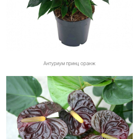
Антуриум принц оранж