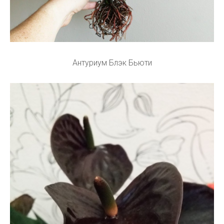
Антуриум Блэк Бьюти