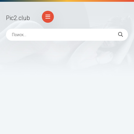
Pic2
.club