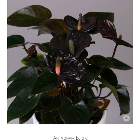
Антуриум Блэк