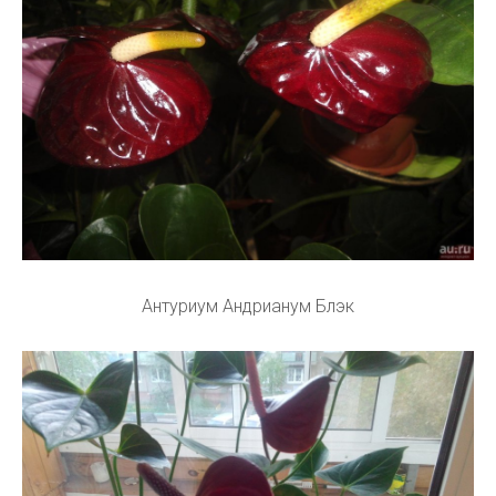
Антуриум Андрианум Блэк