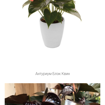
Антуриум Блэк Квин