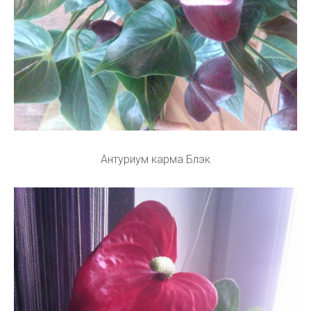
Антуриум карма Блэк