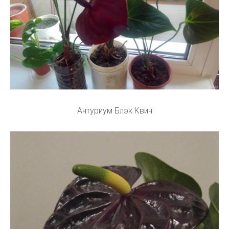
Антуриум Блэк Квин