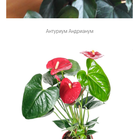
Антуриум Андрианум