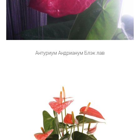
Антуриум Андрианум Блэк лав