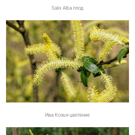
Salix Alba плод
Ива Козья цветение