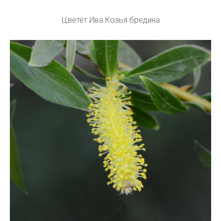
Цветёт Ива Козья бредина