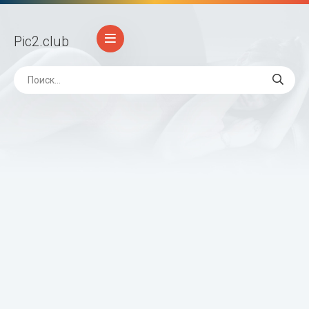
Pic2
.club