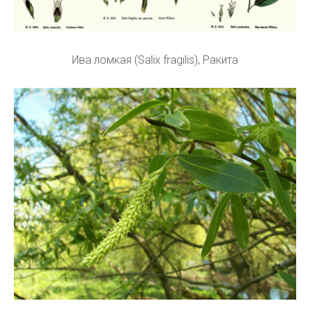
Ива ломкая (Salix fragilis), Ракита