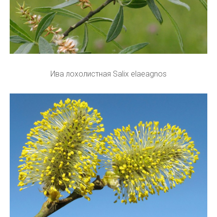
Ива лохолистная Salix elaeagnos