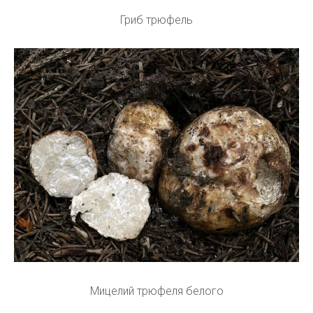
Гриб трюфель
Мицелий трюфеля белого