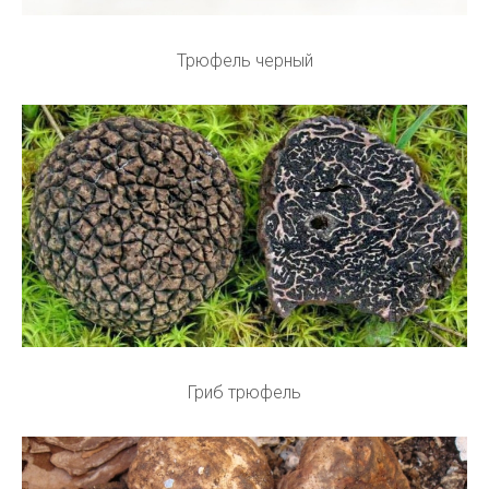
Трюфель черный
Гриб трюфель