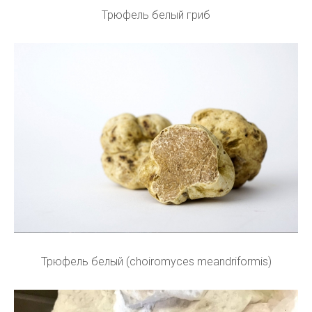
Трюфель белый гриб
Трюфель белый (choiromyces meandriformis)