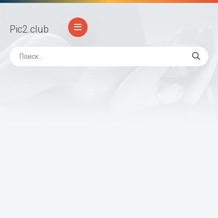
Pic2
.club