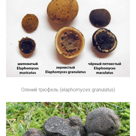
Олений трюфель (elaphomyces granulatus)