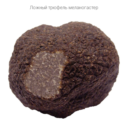
Ложный трюфель меланогастер