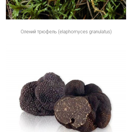
Олений трюфель (elaphomyces granulatus)