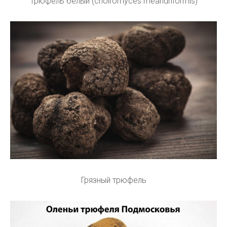
Трюфель белый (choiromyces meandriformis)
Грязный трюфель