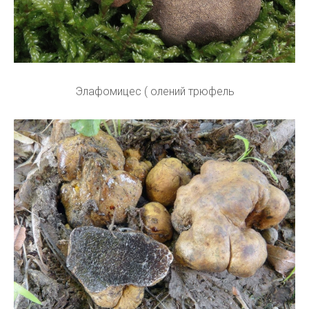
Элафомицес ( олений трюфель