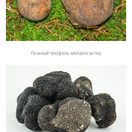
Ложный трюфель меланогастер