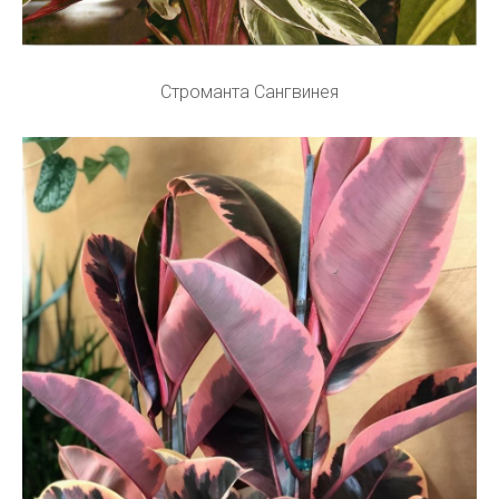
Строманта Сангвинея