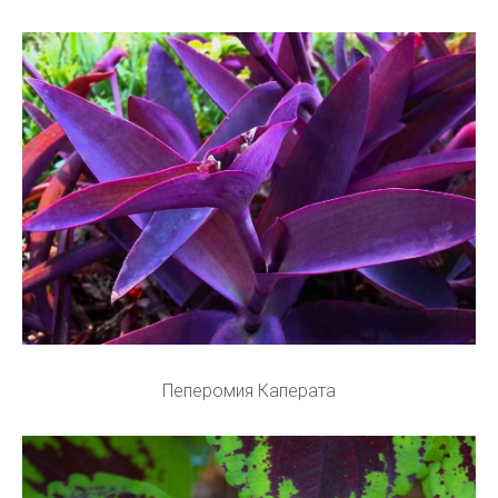
Пеперомия Каперата