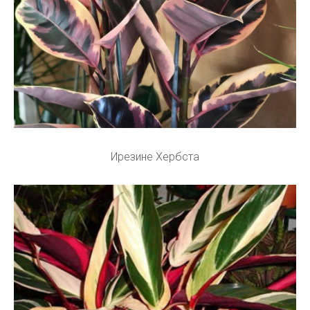
Ирезине Xербcта