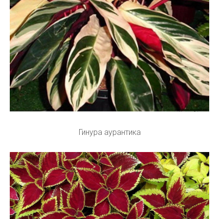
Гинура аурантика