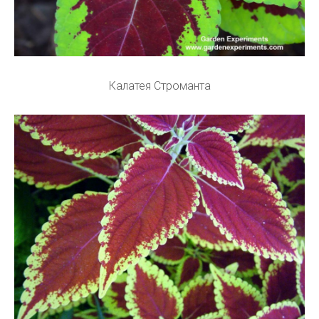
Калатея Строманта