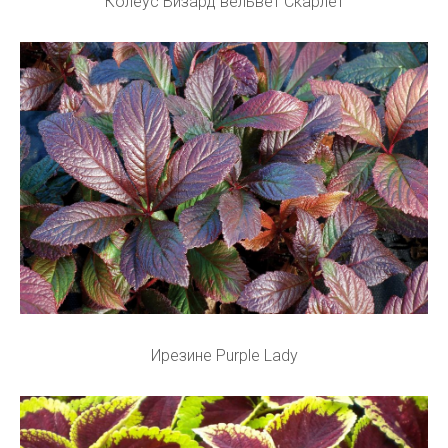
Колеус Визард вельвет Скарлет
Ирезине Purple Lady