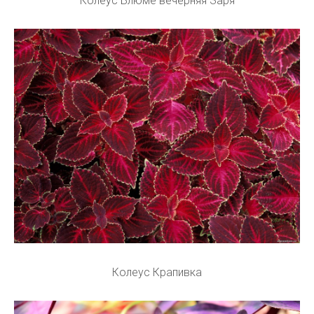
Колеус Блюме вечерняя Заря
Колеус Крапивка