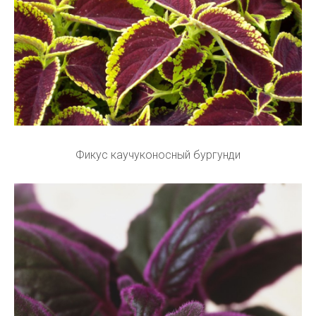
Фикус каучуконосный бургунди