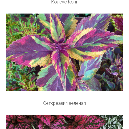
Колеус Конг
Сеткреазия зеленая