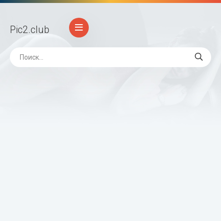
Pic2
.club