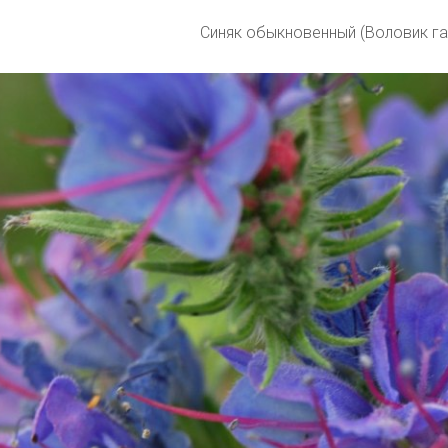
Синяк обыкновенный (Воловик г