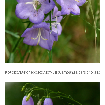
Колокольчик персиколистный (Campanula persicifolia l.)