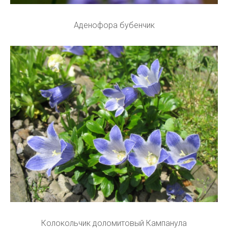
Аденофора бубенчик
Колокольчик доломитовый Кампанула