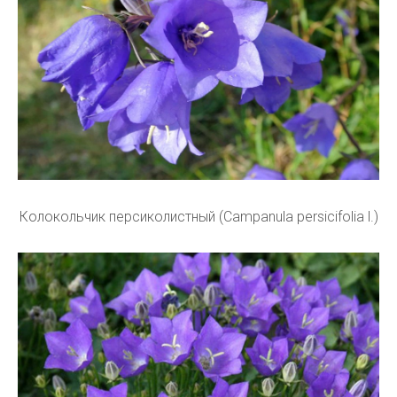
Колокольчик персиколистный (Campanula persicifolia l.)