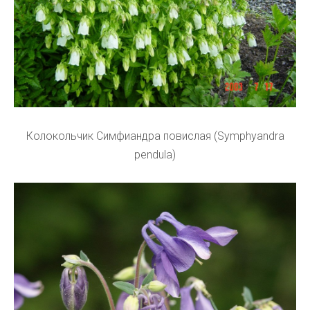
Колокольчик Симфиандра повислая (Symphyandra
pendula)