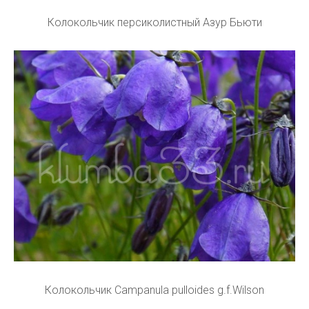
Колокольчик персиколистный Азур Бьюти
Колокольчик Campanula pulloides g.f.Wilson