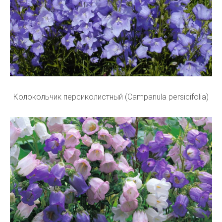
Колокольчик персиколистный (Campanula persicifolia)