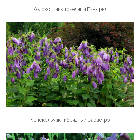
Колокольчик точечный Пинк ред
Колокольчик гибридный Сарастро