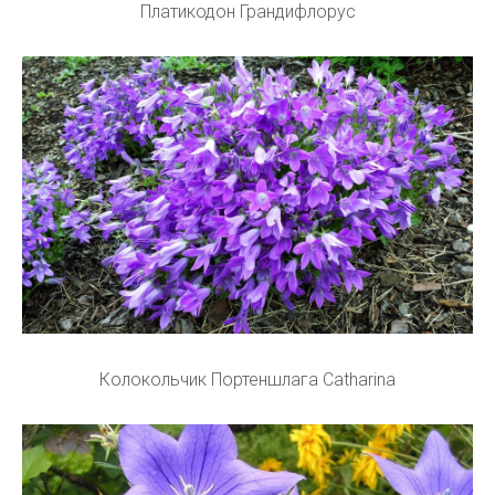
Платикодон Грандифлорус
Колокольчик Портеншлага Catharina