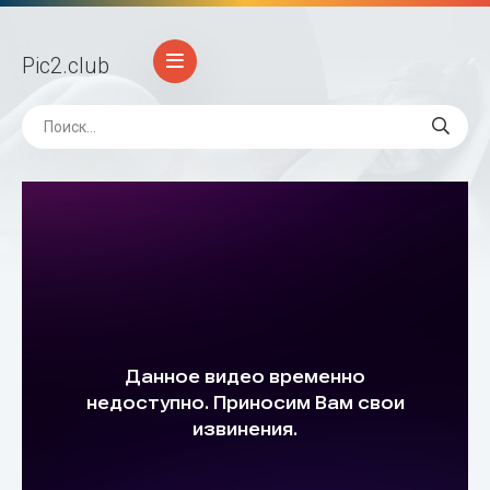
Pic2
.club