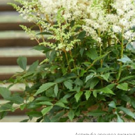
Астильба арендса диаман