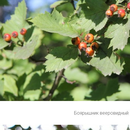
Боярышник вееровидный