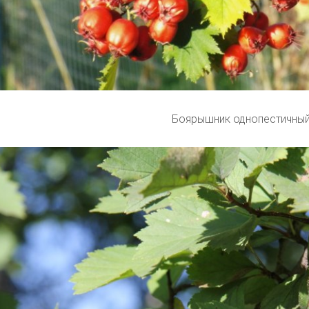
Боярышник однопестичны