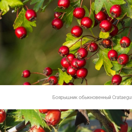
Боярышник обыкновенный Crataegus 