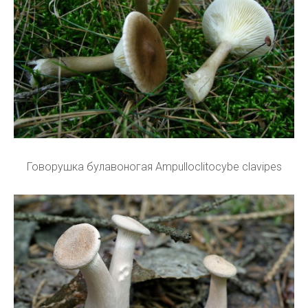
Говорушка булавоногая Ampulloclitocybe clavipes