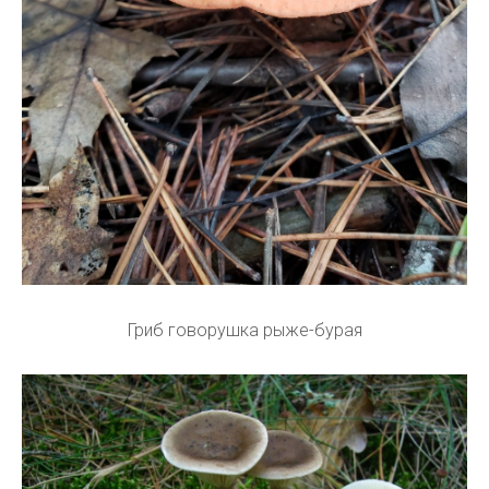
Гриб говорушка рыже-бурая