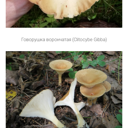
Говорушка ворончатая (Clitocybe Gibba)