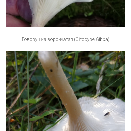
Говорушка ворончатая (Clitocybe Gibba)