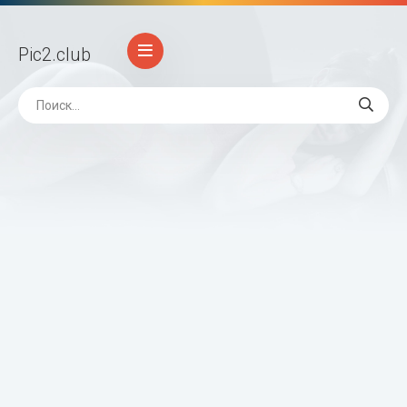
Pic2
.club