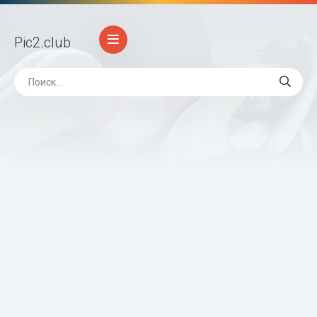
Pic2
.club