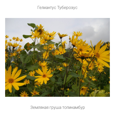
Гелиантус Туберозус
Земляная груша топинамбур