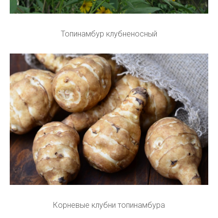
Топинамбур клубненосный
Корневые клубни топинамбура