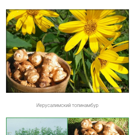
Иерусалимский топинамбур