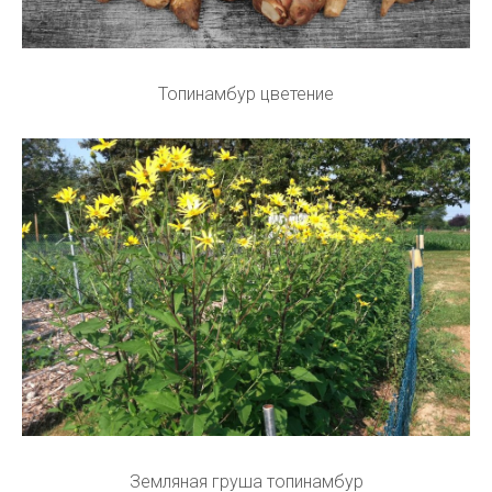
Топинамбур цветение
Земляная груша топинамбур