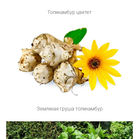
Топинамбур цветет
Земляная груша топинамбур