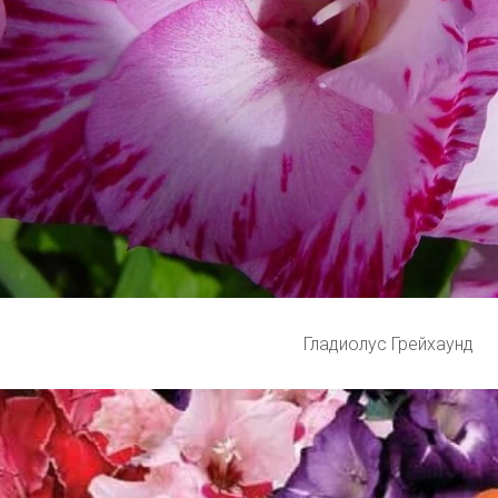
Гладиолус Грейхаунд