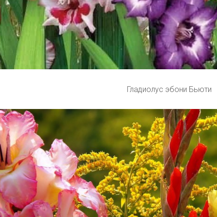
Гладиолус эбони Бьюти