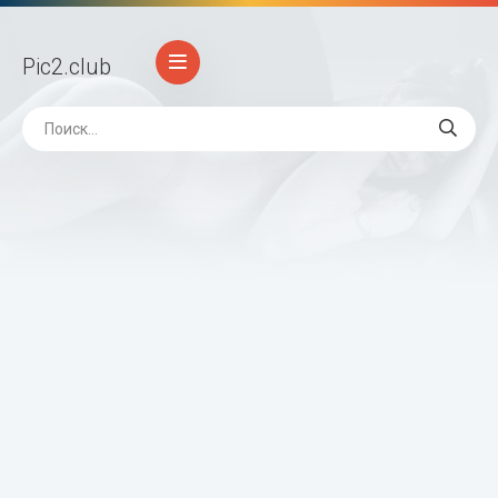
Pic2
.club