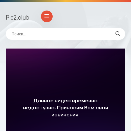
Pic2
.club