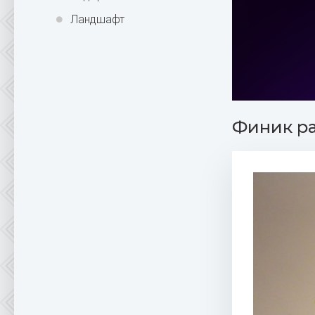
Ландшафт
Финик ра