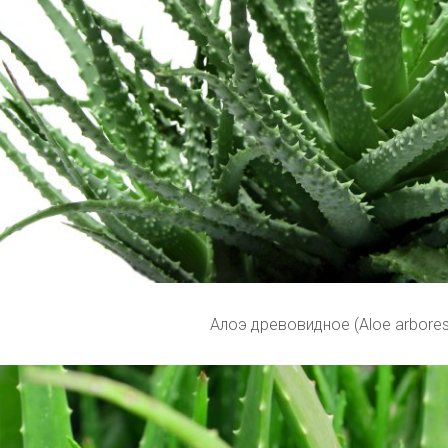
Алоэ древовидное (Aloe arbore