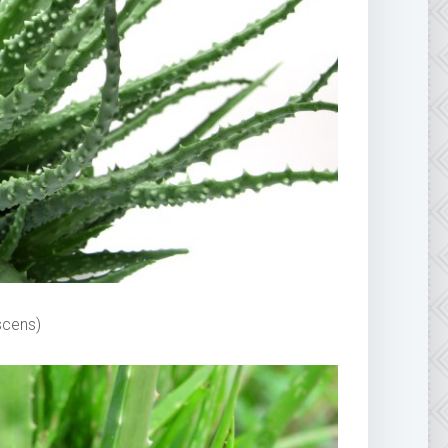
scens)