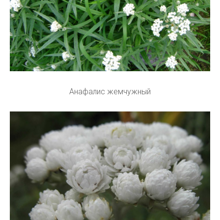
Анафалис жемчужный