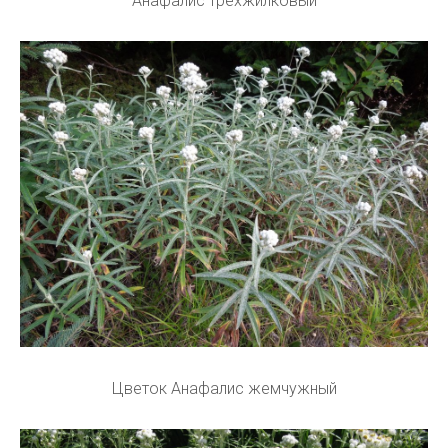
Анафалис трёхжилковый
Цветок Анафалис жемчужный