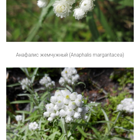
Анафалис жемчужный (Anaphalis margaritacea)