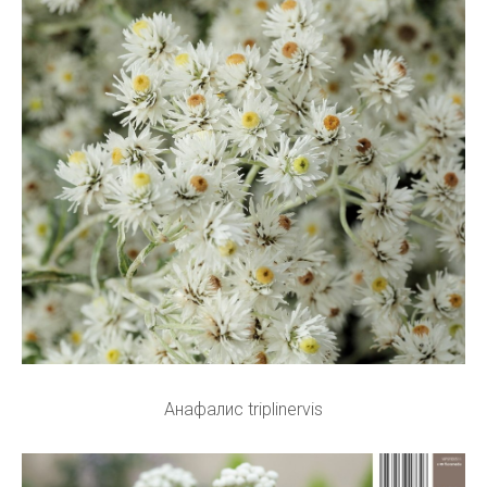
Анафалис triplinervis