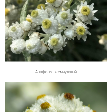
Анафалис жемчужный