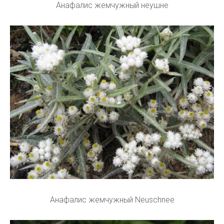
Анафалис жемчужный неушне
Анафалис жемчужный Neuschnee