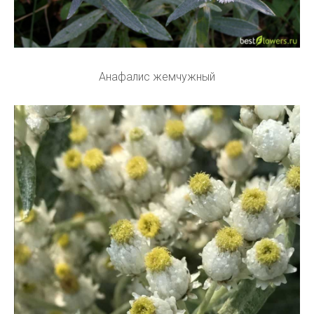
Анафалис жемчужный