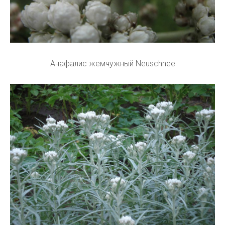
Анафалис жемчужный Neuschnee