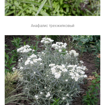
Анафалис трехжилковый