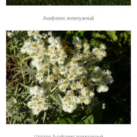
Анафалис жемчужный
Цветок Анафалис жемчужный