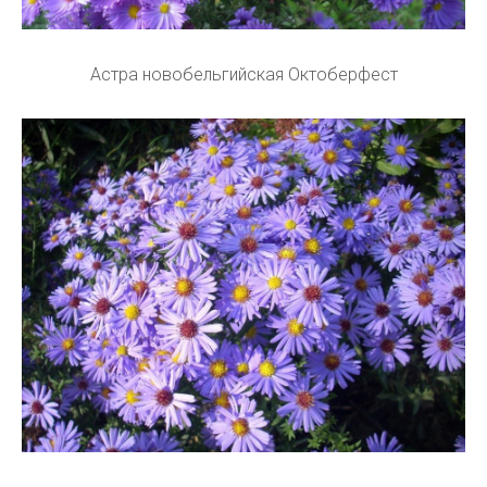
Астра новобельгийская Октоберфест