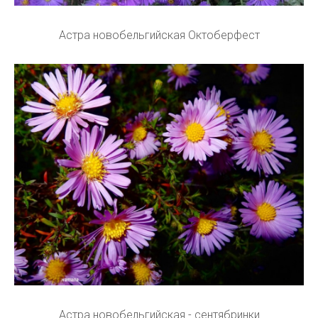
Астра новобельгийская Октоберфест
Астра новобельгийская - сентябринки