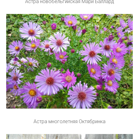
Астра новобельгийская Мари Баллард
Астра многолетняя Октябринка