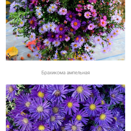
Брахикома ампельная