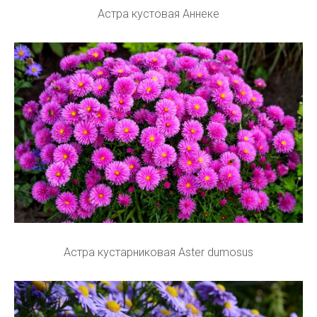
Астра кустовая Аннеке
Астра кустарниковая Aster dumosus