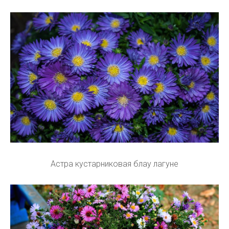
Астра кустарниковая блау лагуне