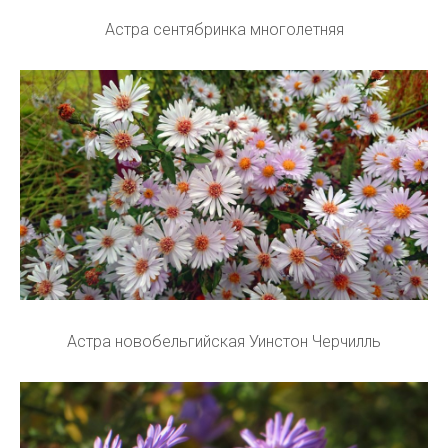
Астра сентябринка многолетняя
Астра новобельгийская Уинстон Черчилль