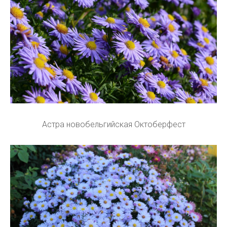
Астра новобельгийская Октоберфест