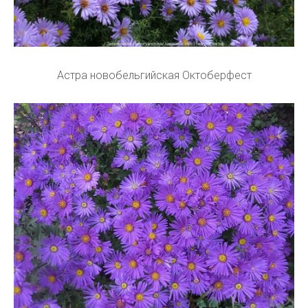
Астра новобельгийская Октоберфест