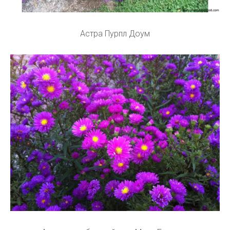
Астра Пурпл Доум