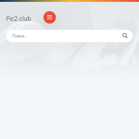
Pic2
.club