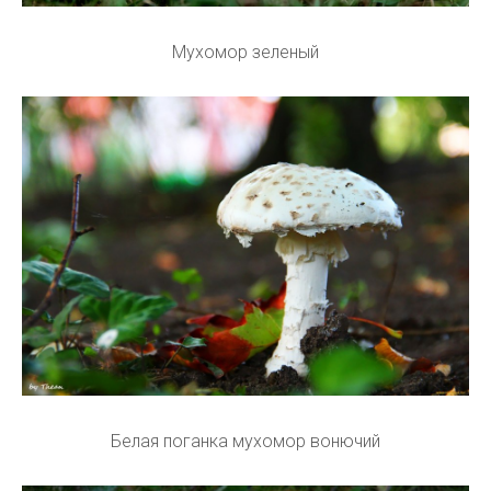
Мухомор зеленый
Белая поганка мухомор вонючий