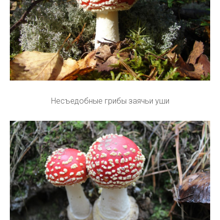
Несъедобные грибы заячьи уши