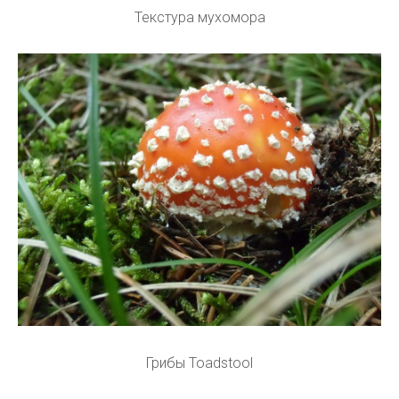
Текстура мухомора
Грибы Toadstool