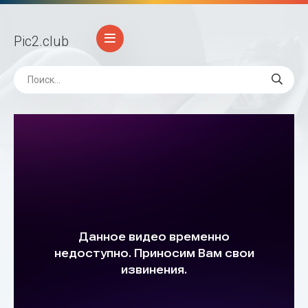
Pic2
.club