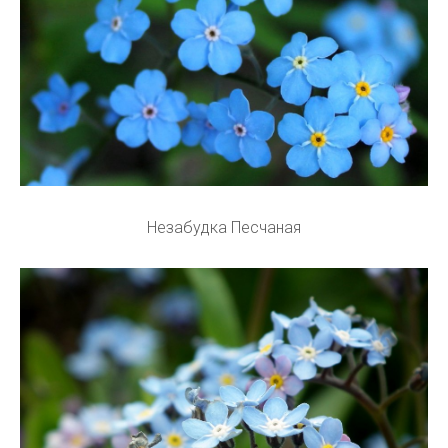
Незабудка Песчаная