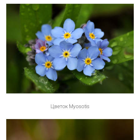
Цветок Myosotis