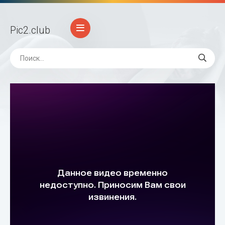
Pic2
.club