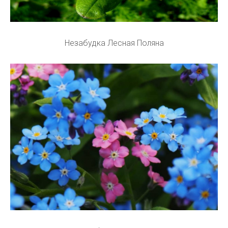
Незабудка Лесная Поляна