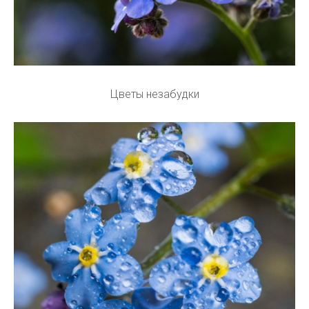
Цветы незабудки