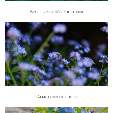
Весенние голубые цветочки
Синие полевые цветы