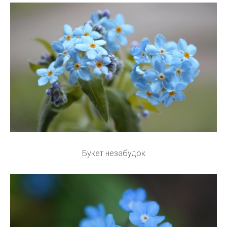
Букет незабудок