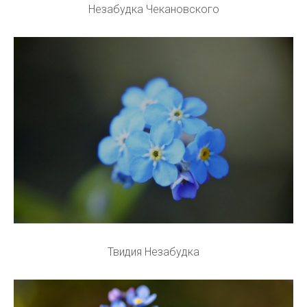
Незабудка Чекановского
Твидия Незабудка