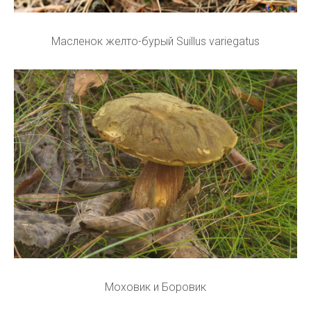
Масленок желто-бурый Suillus variegatus
Моховик и Боровик