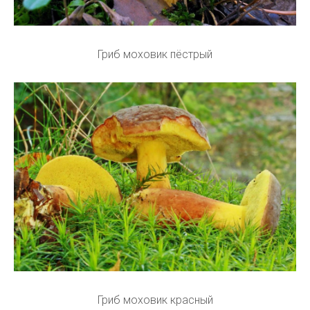
Гриб моховик пёстрый
Гриб моховик красный