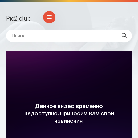
Pic2
.club