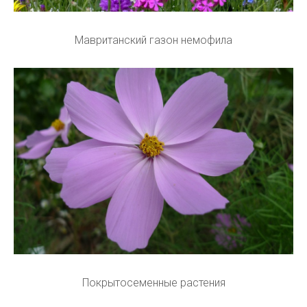
Мавританский газон немофила
Покрытосеменные растения