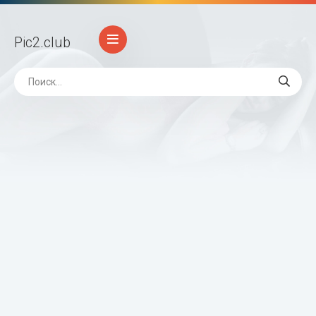
Pic2
.club