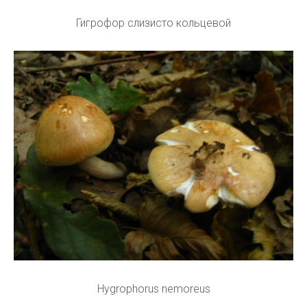
Гигрофор слизисто кольцевой
Hygrophorus nemoreus