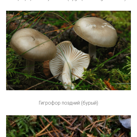
Гигрофор поздний (бурый)