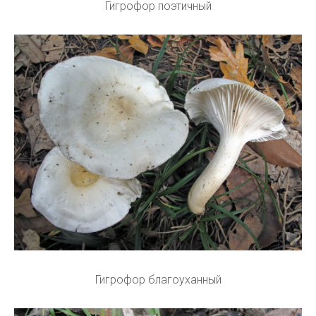
Гигрофор поэтичный
Гигрофор благоуханный