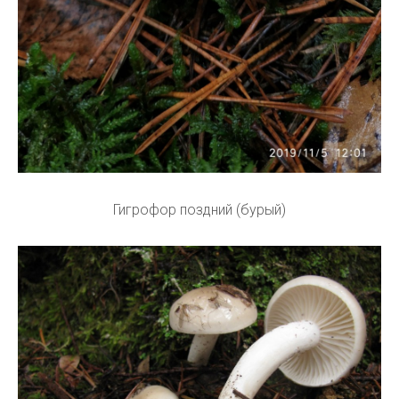
Гигрофор поздний (бурый)