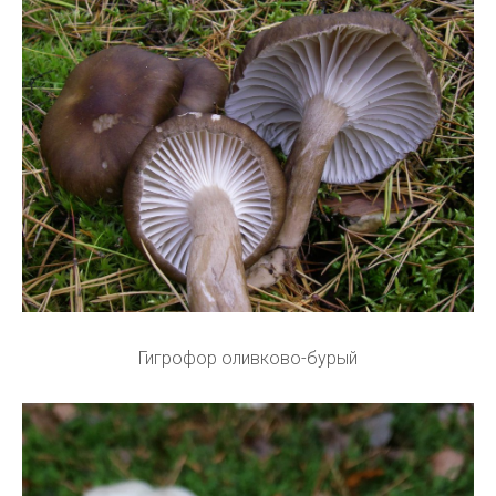
Гигрофор оливково-бурый