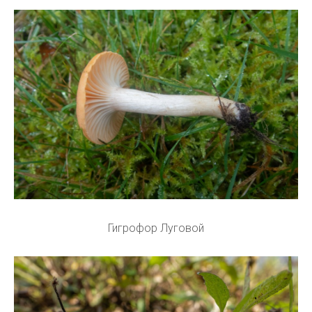
Гигрофор Луговой