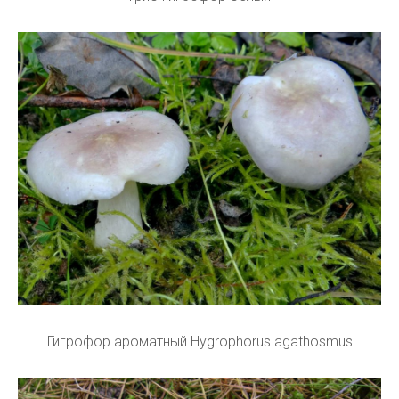
Гигрофор ароматный Hygrophorus agathosmus