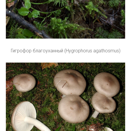
Гигрофор благоуханный (Hygrophorus agathosmus)