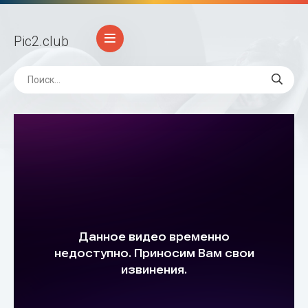
Pic2
.club