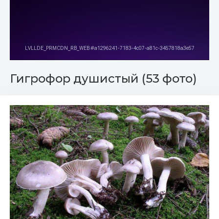
Гигрофор душистый (53 фото)