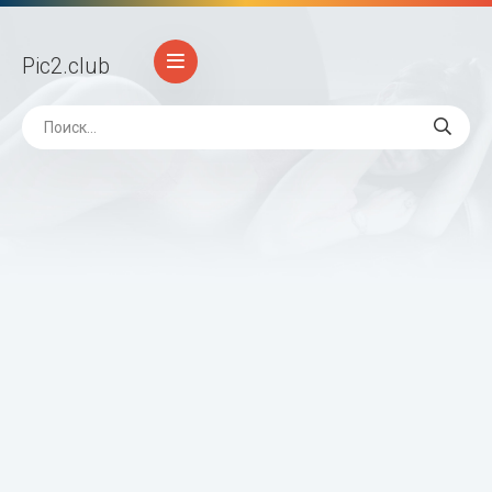
Pic2
.club