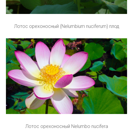
Лотос орехоносный (Nelumbium nuciferum) плод
Лотос орехоносный Nelumbo nucifera