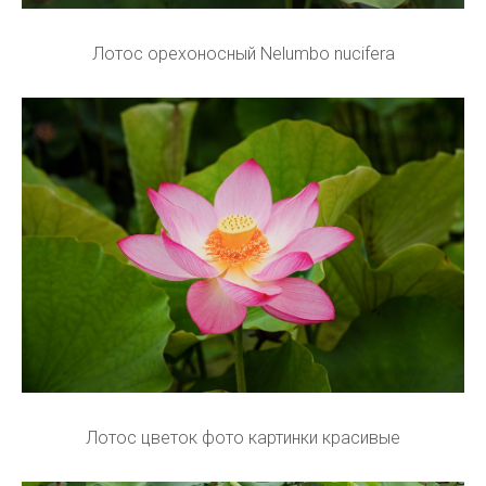
Лотос орехоносный Nelumbo nucifera
Лотос цветок фото картинки красивые