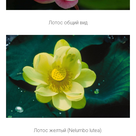
Лотос общий вид
Лотос желтый (Nelumbo lutea).