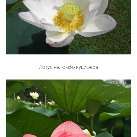
Лотус нелюмбо нуцифера