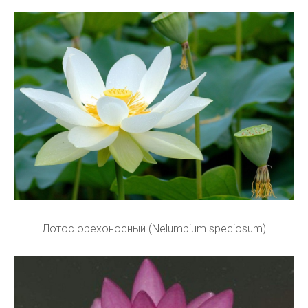
Лотос орехоносный (Nelumbium speciosum)