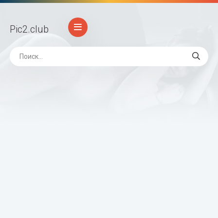
Pic2
.club