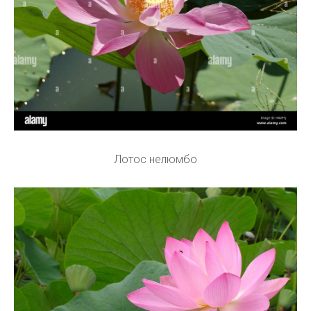
Лотос нелюмбо