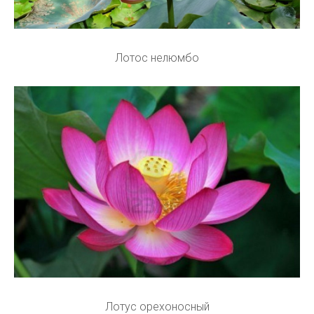
Лотос нелюмбо
Лотус орехоносный