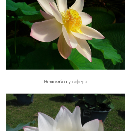
Нелюмбо нуцифера