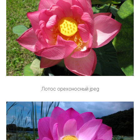
Лотос орехоносный jpeg