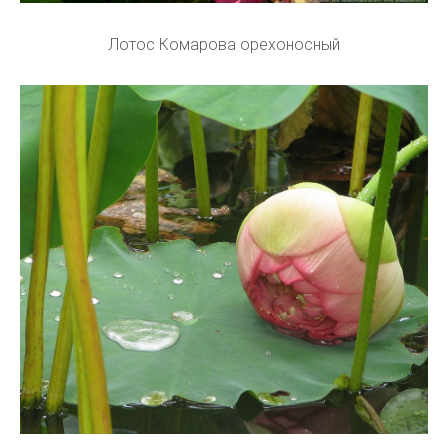
Лотос Комарова орехоносный