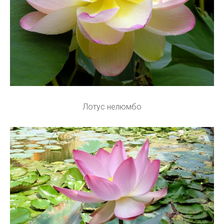
Лотус нелюмбо