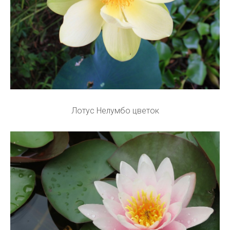
Лотус Нелумбо цветок