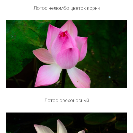
Лотос нелюмбо цветок корни
Лотос орехоносный