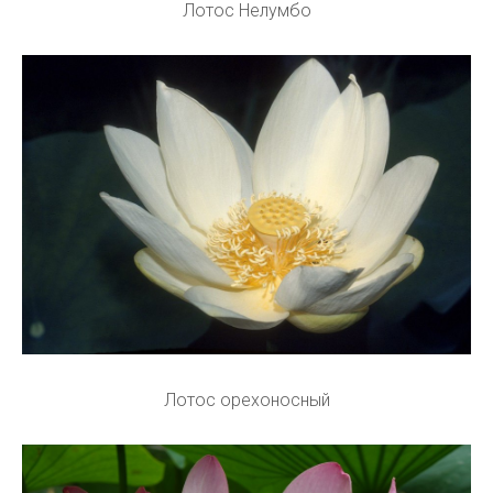
Лотос Нелумбо
Лотос орехоносный