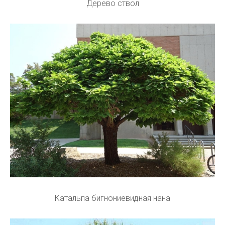
Дерево ствол
Катальпа бигнониевидная нана