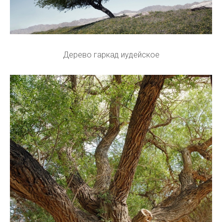
Дерево гаркад иудейское