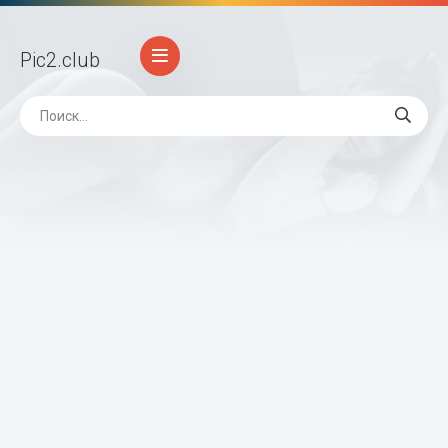
Pic2
.club