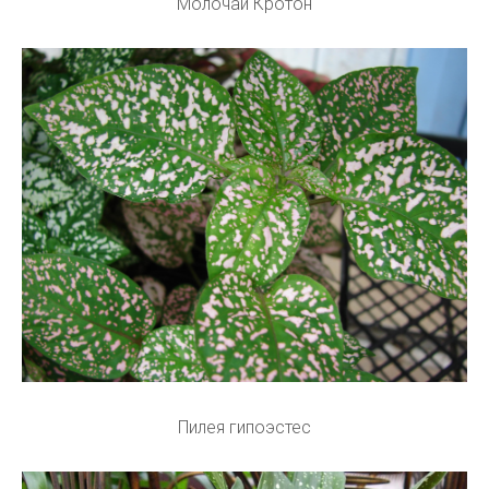
Молочай Кротон
Пилея гипоэстес