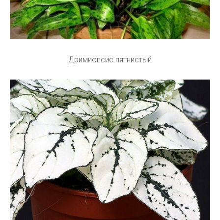
Дримиопсис пятнистый