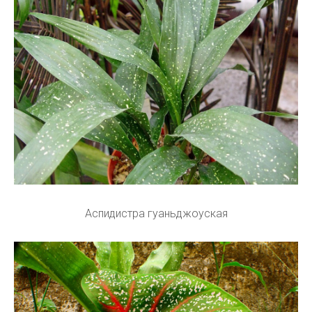
Аспидистра гуаньджоуская