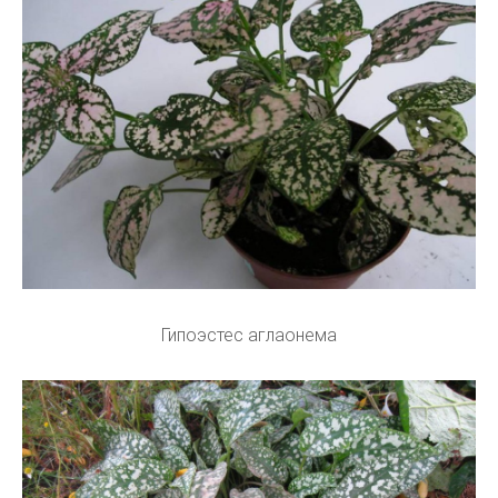
Гипоэстес аглаонема