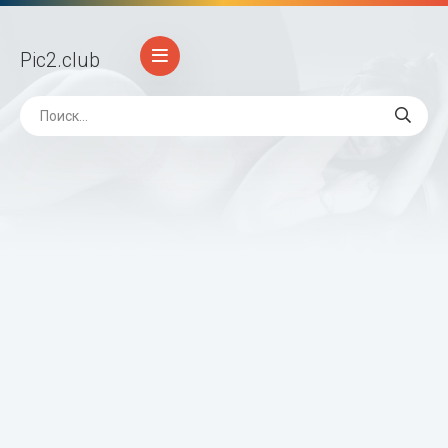
Pic2
.club