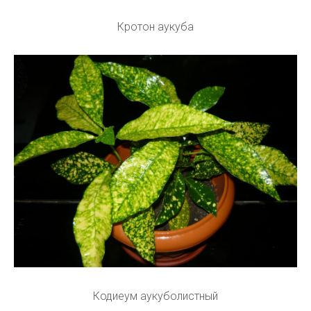
Кротон аукуба
Кодиеум аукуболистный