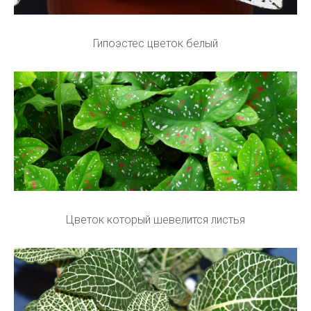
Гипоэстес цветок белый
Цветок который шевелится листья