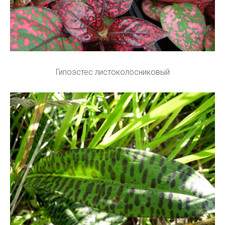
Гипоэстес листоколосниковый