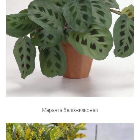
Маранта беложилковая