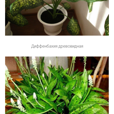
Диффенбахия древовидная