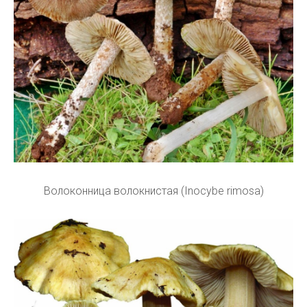
Волоконница волокнистая (Inocybe rimosa)