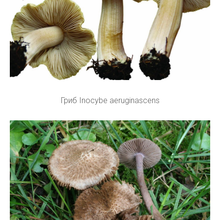
Гриб Inocybe aeruginascens