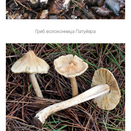
Гриб волоконница Патуйяра