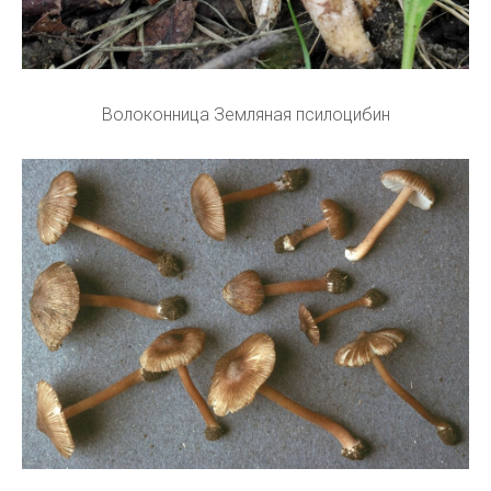
Волоконница Земляная псилоцибин