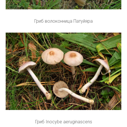
Гриб волоконница Патуйяра
Гриб Inocybe aeruginascens