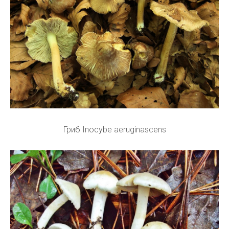
Гриб Inocybe aeruginascens