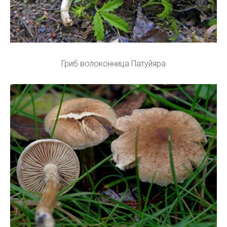
Гриб волоконница Патуйяра