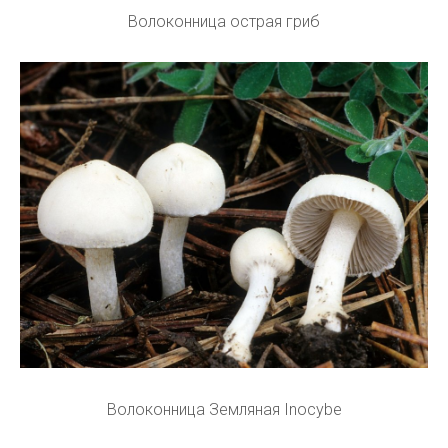
Волоконница острая гриб
Волоконница Земляная Inocybe