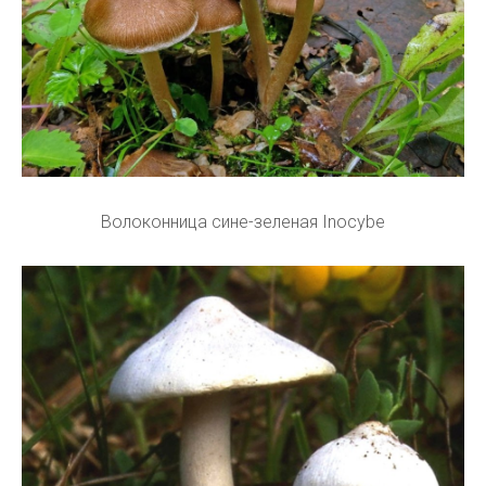
Волоконница сине-зеленая Inocybe