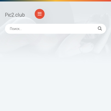
Pic2
.club