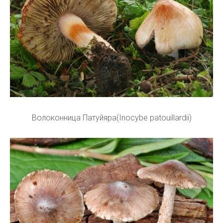
Волоконница Патуйяра(Inocybe patouillardii)