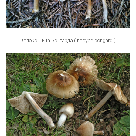
Волоконница Бонгарда (Inocybe bongardii)