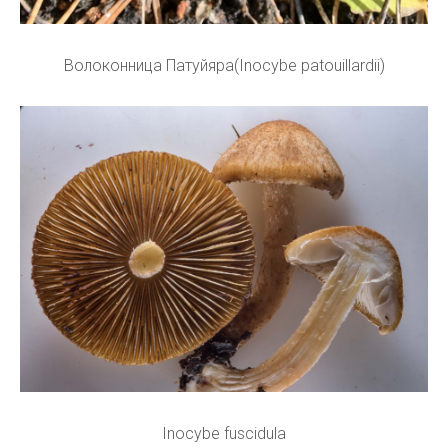
Волоконница Патуйяра(Inocybe patouillardii)
Inocybe fuscidula