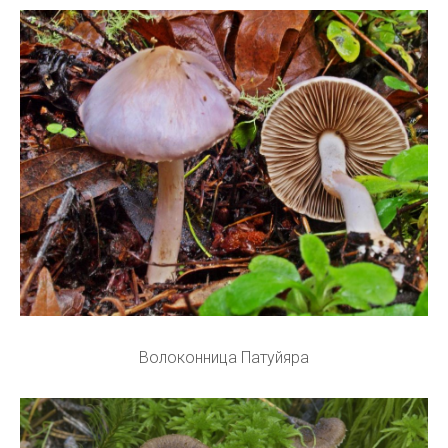
Волоконница Патуйяра