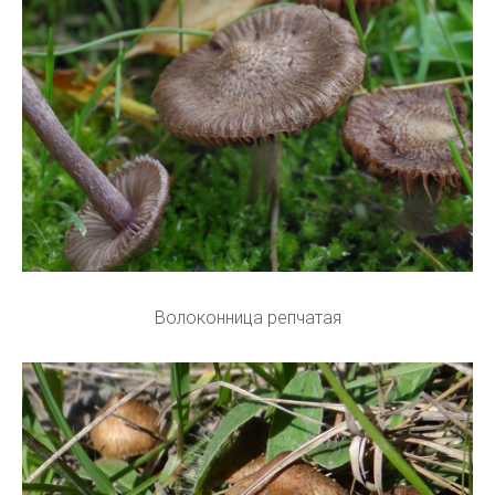
Волоконница репчатая