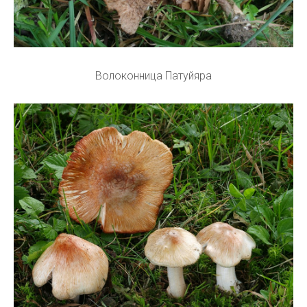
Волоконница Патуйяра