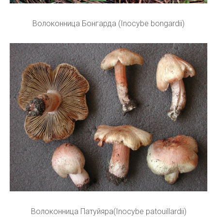
Волоконница Бонгарда (Inocybe bongardii)
Волоконница Патуйяра(Inocybe patouillardii)