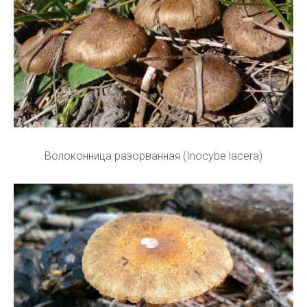
Волоконница разорванная (Inocybe lacera)