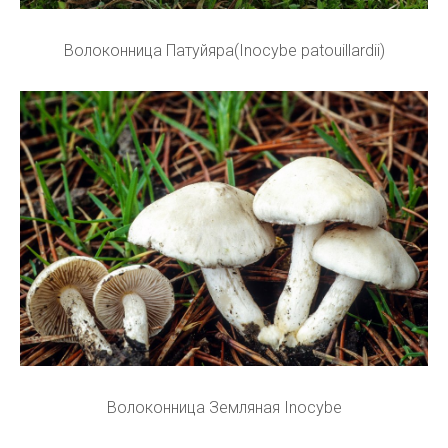
Волоконница Патуйяра(Inocybe patouillardii)
Волоконница Земляная Inocybe