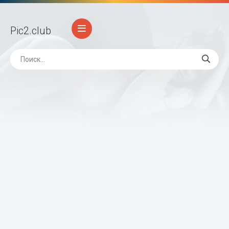
Pic2
.club