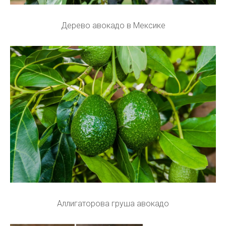
Дерево авокадо в Мексике
Аллигаторова груша авокадо