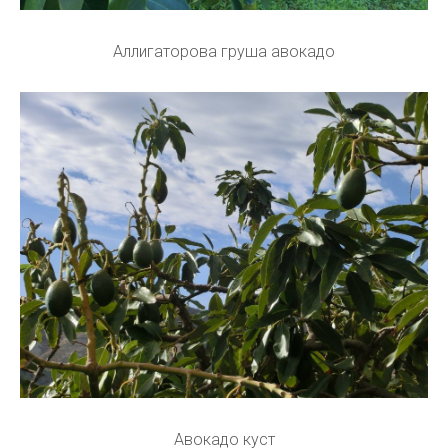
Аллигаторова груша авокадо
Авокадо куст