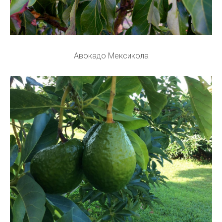
Авокадо Мексикола