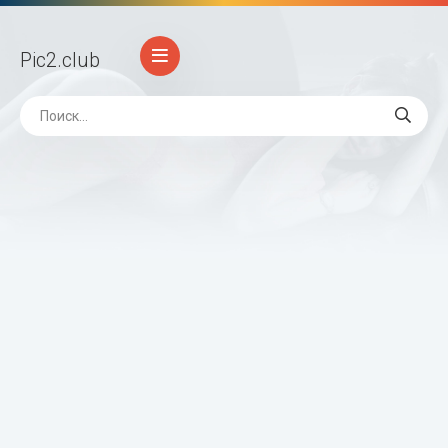
Pic2
.club