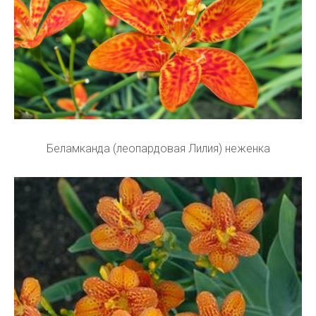
Беламканда (леопардовая Лилия) неженка