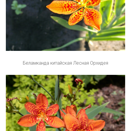
Беламканда китайская Лесная Орхидея