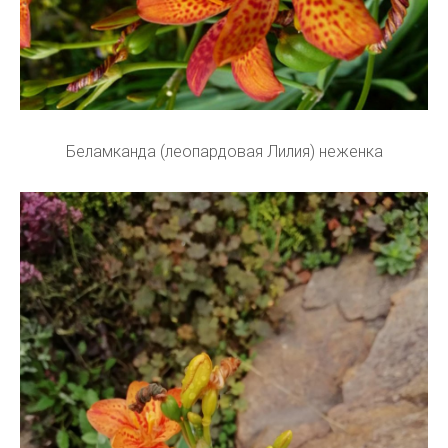
Беламканда (леопардовая Лилия) неженка