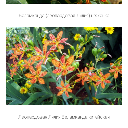
Беламканда (леопардовая Лилия) неженка
Леопардовая Лилия Беламканда китайская