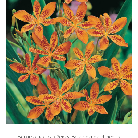
Беламканда китайская, Belamcanda chinensis