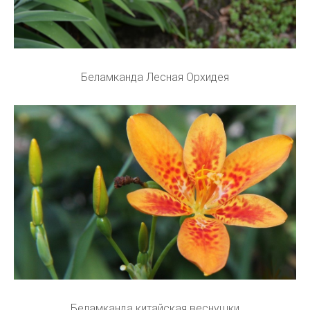
Беламканда Лесная Орхидея
Беламканда китайская веснушки