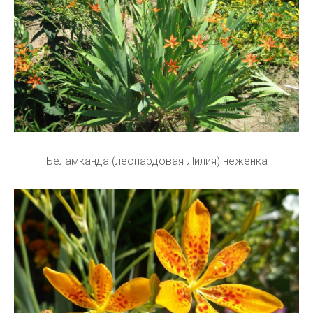
Беламканда (леопардовая Лилия) неженка