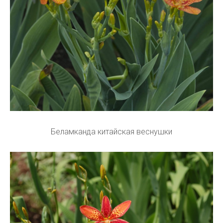
Беламканда китайская веснушки