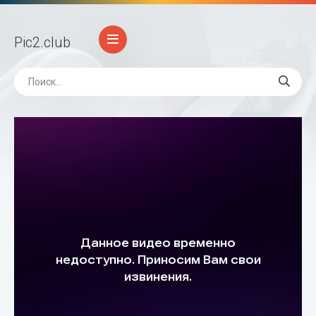
Pic2
.club