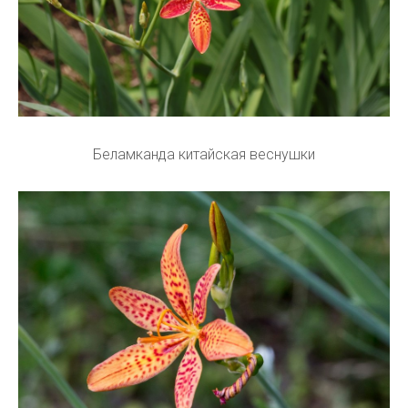
Беламканда китайская веснушки