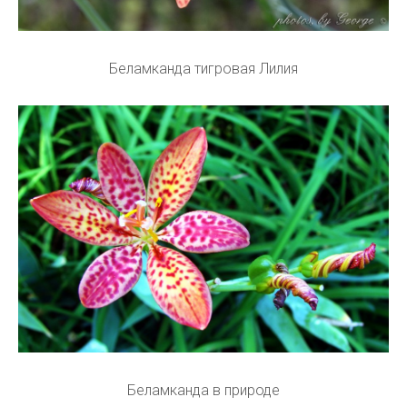
Беламканда тигровая Лилия
Беламканда в природе