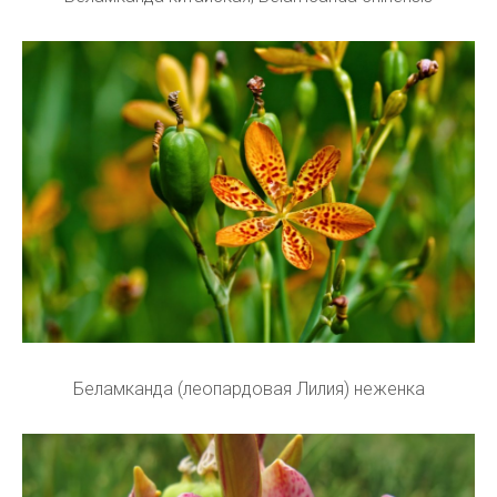
Беламканда (леопардовая Лилия) неженка