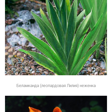
Беламканда (леопардовая Лилия) неженка