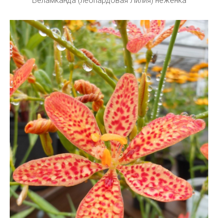
Беламканда (леопардовая Лилия) неженка