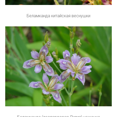
Беламканда китайская веснушки