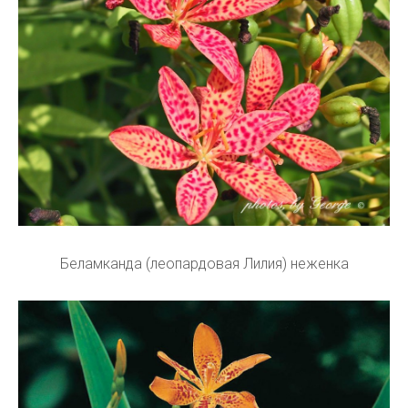
Беламканда (леопардовая Лилия) неженка