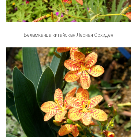
Беламканда китайская Лесная Орхидея