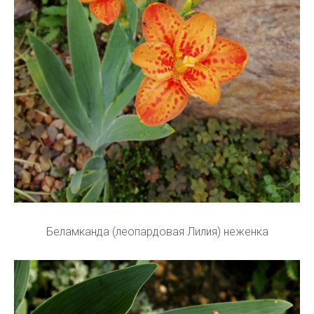
Беламканда (леопардовая Лилия) неженка