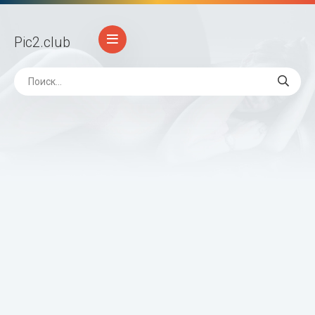
Pic2
.club