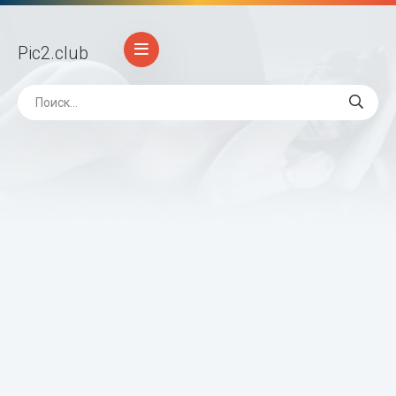
Pic2
.club