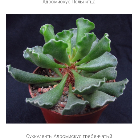
Адромискус Пельнитца
Суккуленты Адромискус гребенчатый