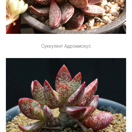
Суккулент Адромискус