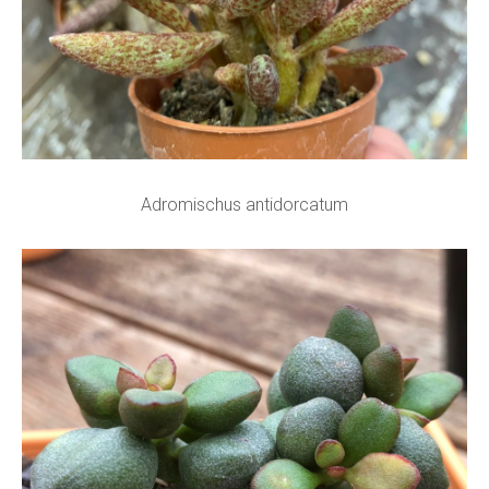
Adromischus antidorcatum