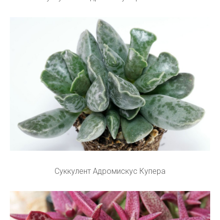
Суккулент Адромискус Купера