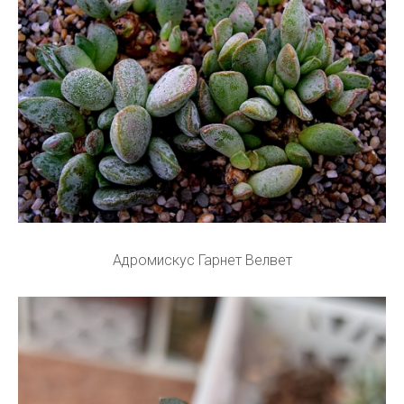
Адромискус Гарнет Велвет