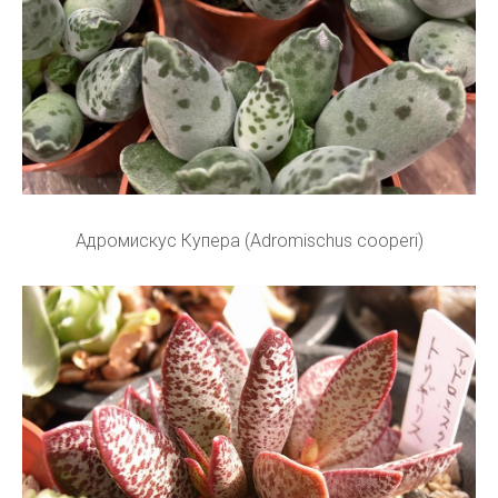
Адромискус Купера (Adromischus cooperi)