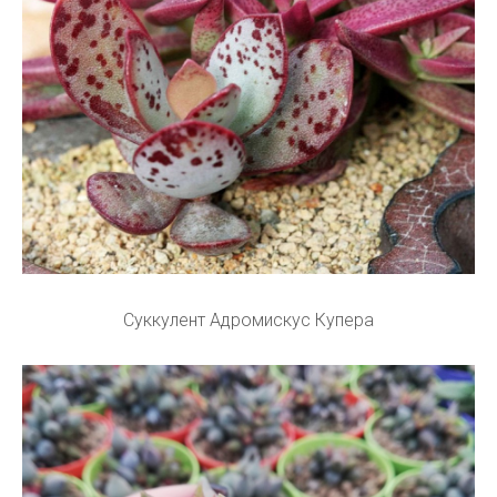
Суккулент Адромискус Купера