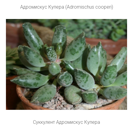
Адромискус Купера (Adromischus cooperi)
Суккулент Адромискус Купера