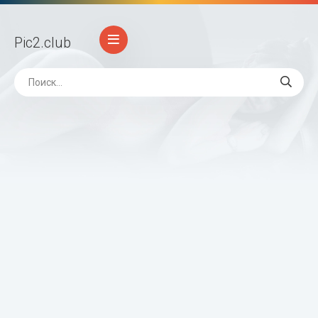
Pic2
.club