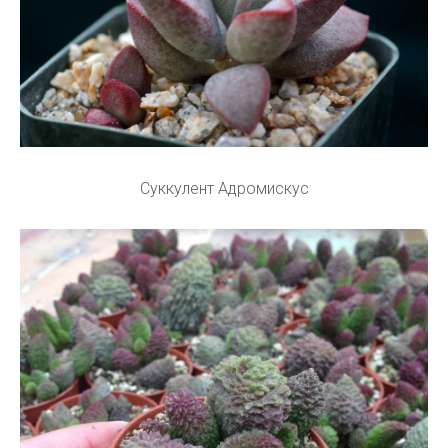
Суккулент Адромискус