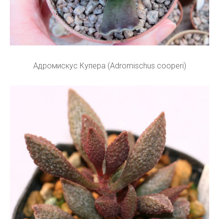
Адромискус Купера (Adromischus cooperi)