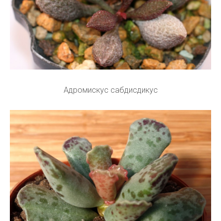
Адромискус сабдисдикус