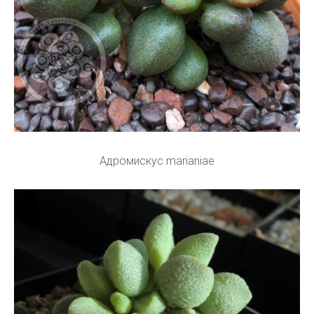
Адромискус marianiae