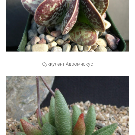
Суккулент Адромискус