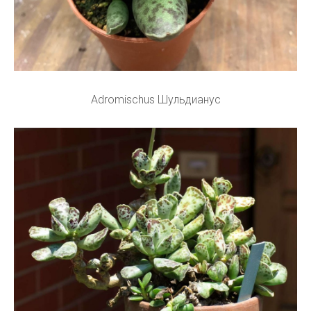
Adromischus Шульдианус