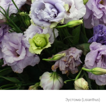
Эустома (Lisianthus)