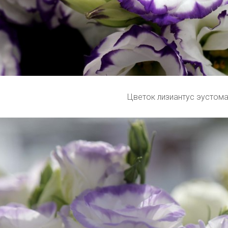
Цветок лизиантус эустом