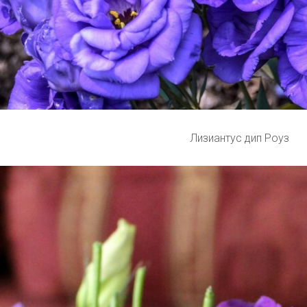
Лизиантус дип Роуз