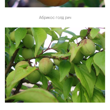
Абрикос голд рич