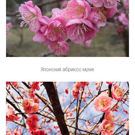
Японский абрикос муме