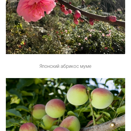
Японский абрикос муме