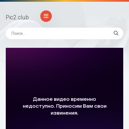
Pic2
.club