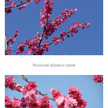
Японский абрикос муме