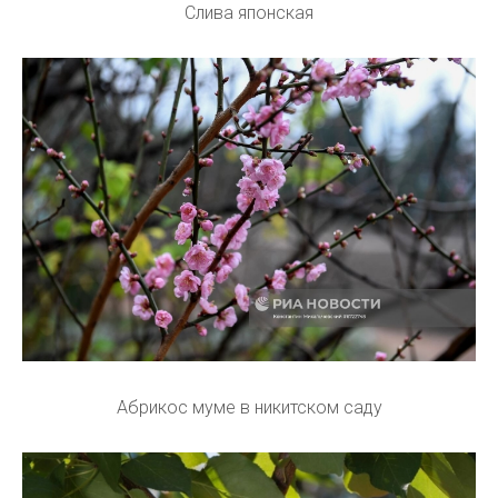
Слива японская
Абрикос муме в никитском саду