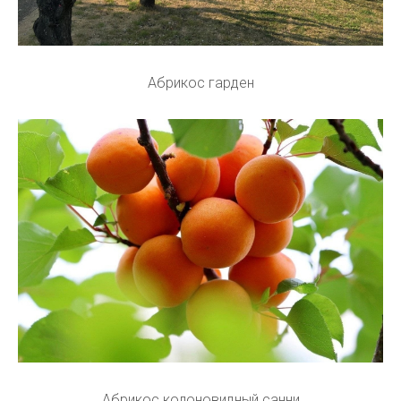
Абрикос гарден
Абрикос колоновидный санни