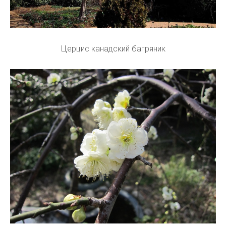
Церцис канадский багряник