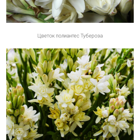
Цветок полиантес Тубероза