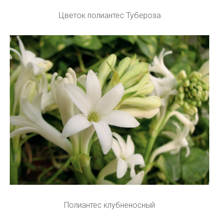
Цветок полиантес Тубероза
Полиантес клубненосный