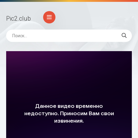
Pic2
.club