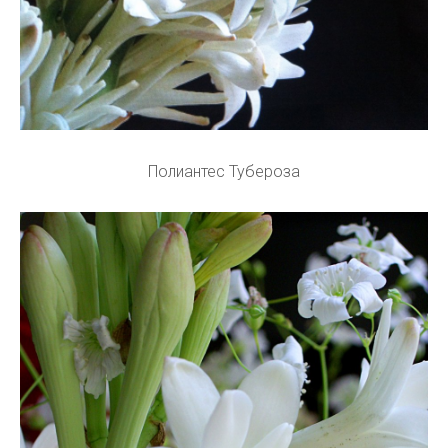
Полиантес Тубероза