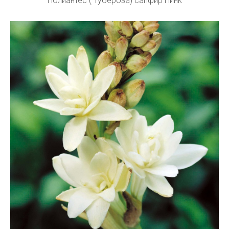
Полиантес ( Тубероза) сапфир Пинк