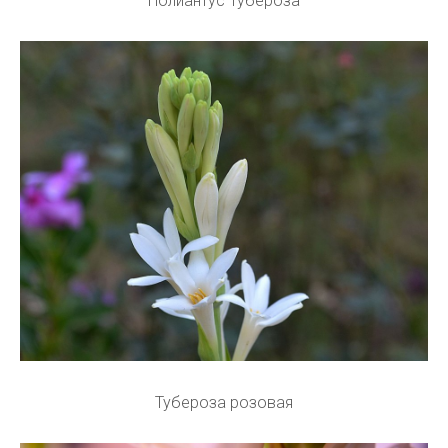
Полиантус Тубероза
Тубероза розовая