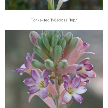
Полиантес Тубероза Перл