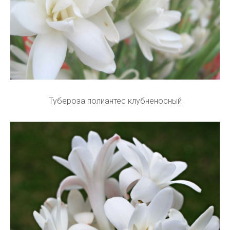
Тубероза полиантес клубненосный