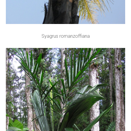
Syagrus romanzoffiana