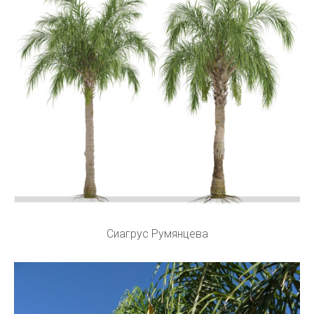
Сиагрус Румянцева