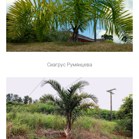
Сиагрус Румянцева