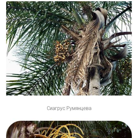
Сиагрус Румянцева