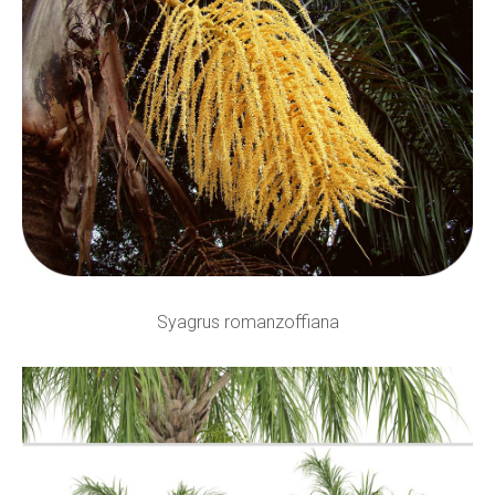
Syagrus romanzoffiana