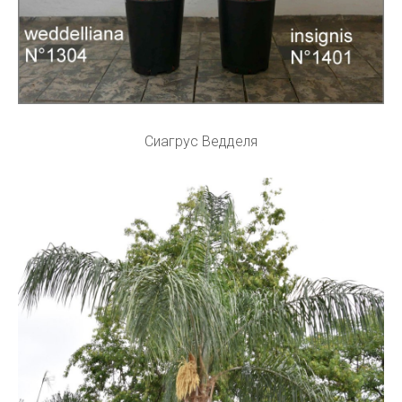
Сиагрус Ведделя