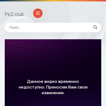
Pic2
.club