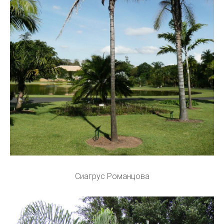
Сиагрус Романцова