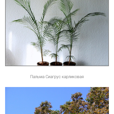
Пальма Сиагрус карликовая