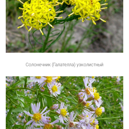
Солонечник (Галателла) узколистный