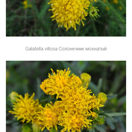
Galatella villosa Солонечник мохнатый