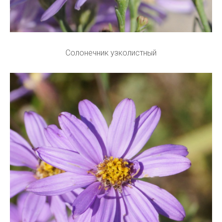
Солонечник узколистный