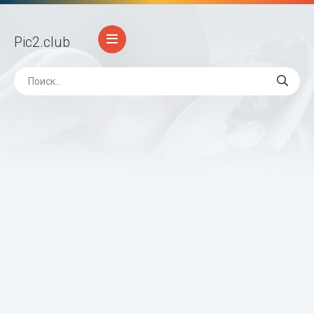
Pic2
.club