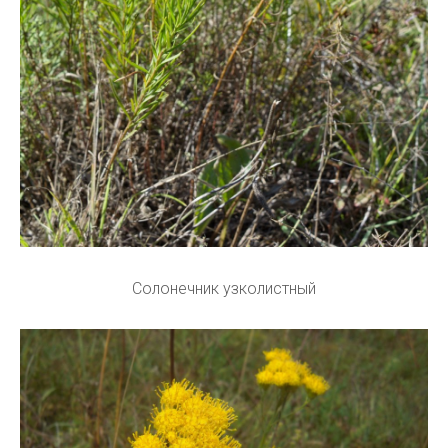
Солонечник узколистный