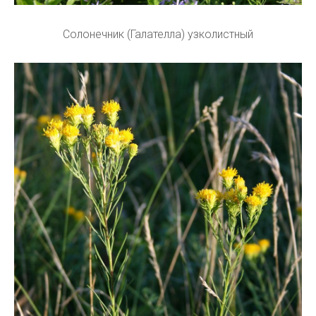
Солонечник (Галателла) узколистный