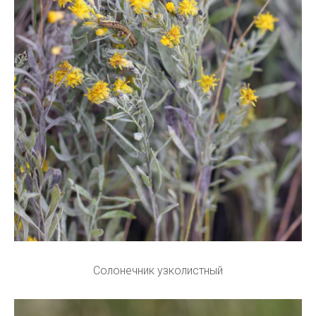
Солонечник узколистный