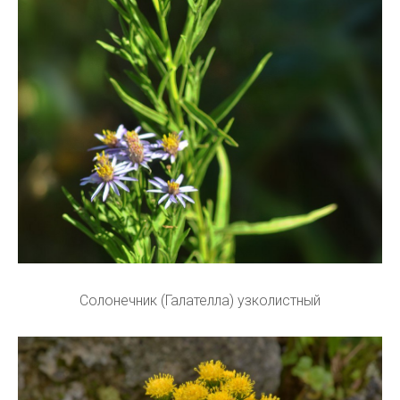
Солонечник (Галателла) узколистный