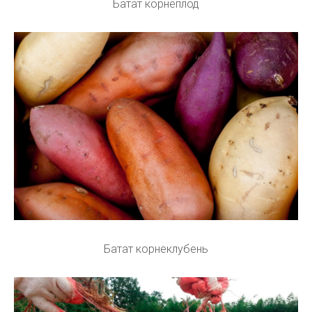
Батат корнеплод
Батат корнеклубень