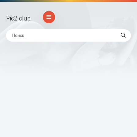
Pic2
.club