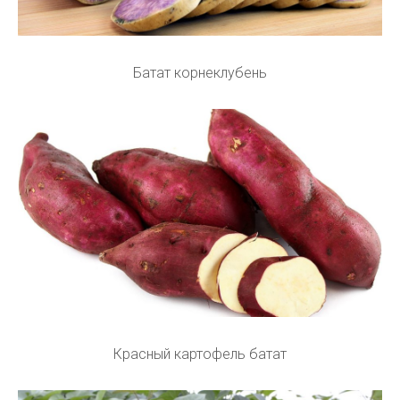
Батат корнеклубень
Красный картофель батат