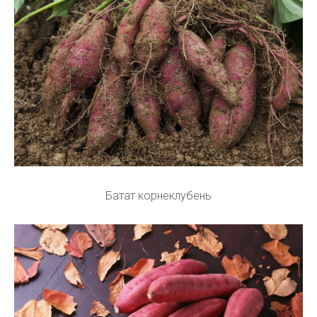
Батат корнеклубень