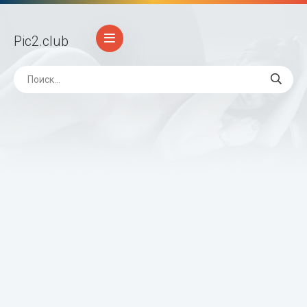
Pic2
.club