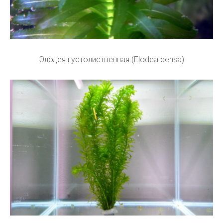
Элодея густолиственная (Elodea densa)