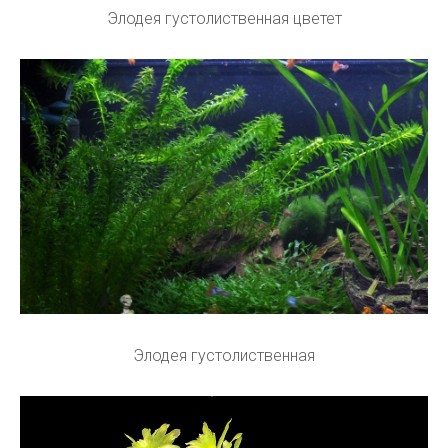
Элодея густолиственная цветет
Элодея густолиственная