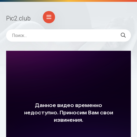
Pic2
.club