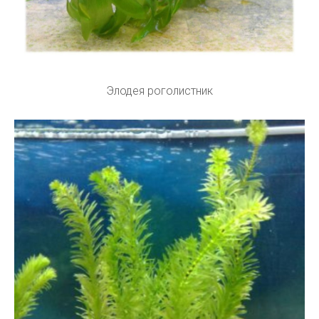
Элодея роголистник