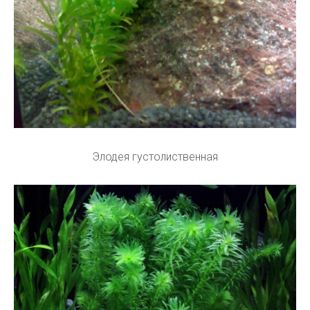
Элодея густолиственная