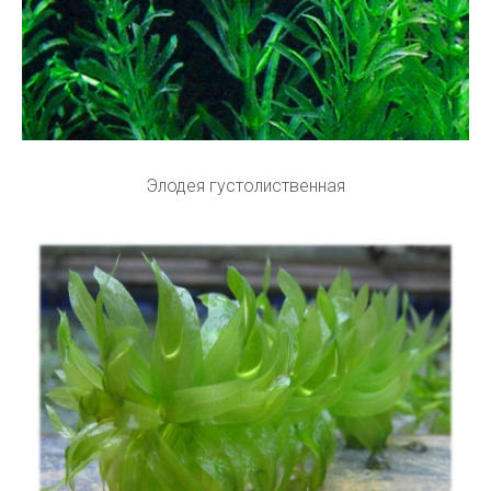
Элодея густолиственная