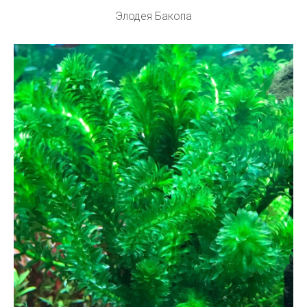
Элодея Бакопа