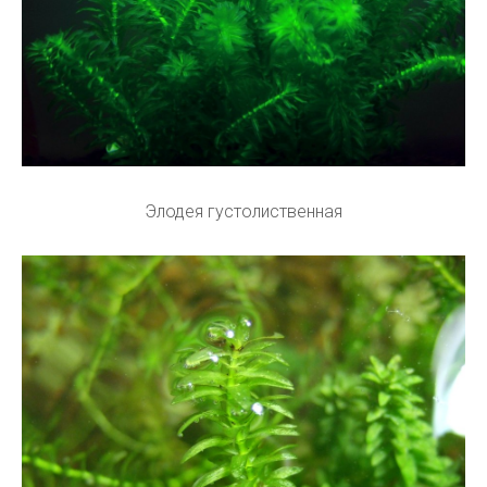
Элодея густолиственная