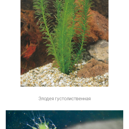
Элодея густолиственная