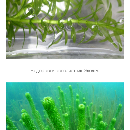
Водоросли роголистник Элодея