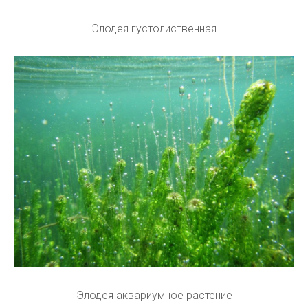
Элодея густолиственная
Элодея аквариумное растение