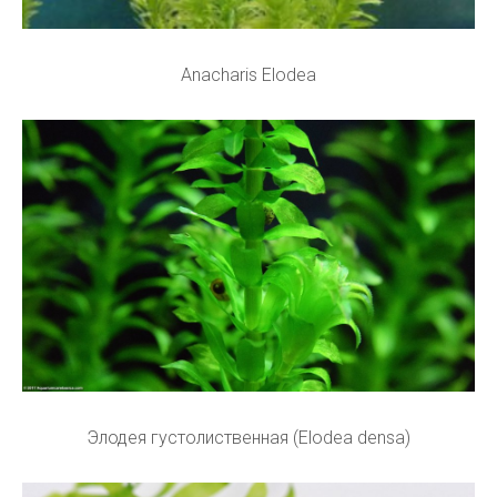
Anacharis Elodea
Элодея густолиственная (Elodea densa)