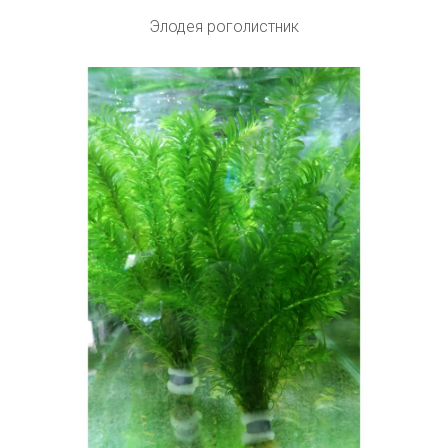
Элодея роголистник