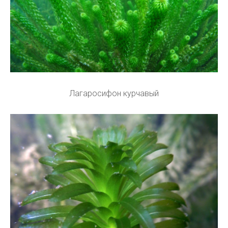
Лагаросифон курчавый