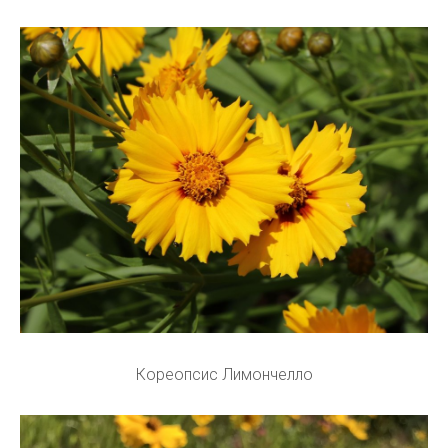
Кореопсис Лимончелло