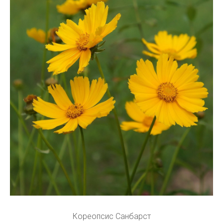
Кореопсис Санбарст