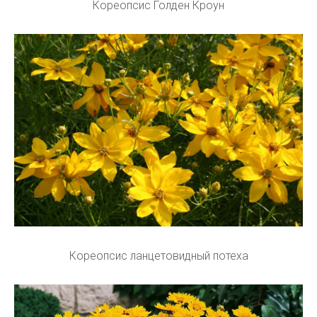
Кореопсис Голден Кроун
Кореопсис ланцетовидный потеха