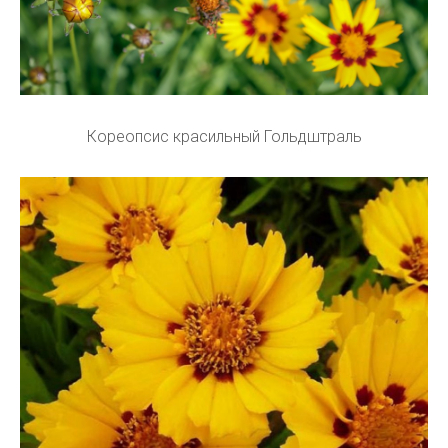
Кореопсис красильный Гольдштраль