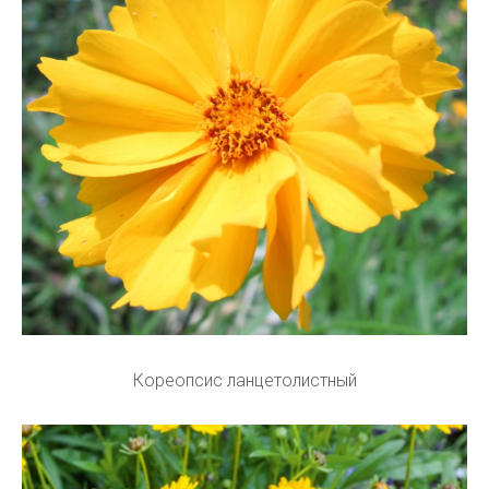
Кореопсис ланцетолистный