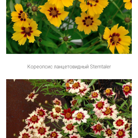
Кореопсис ланцетовидный Sterntaler