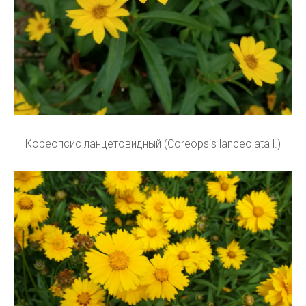
Кореопсис ланцетовидный (Coreopsis lanceolata l.)