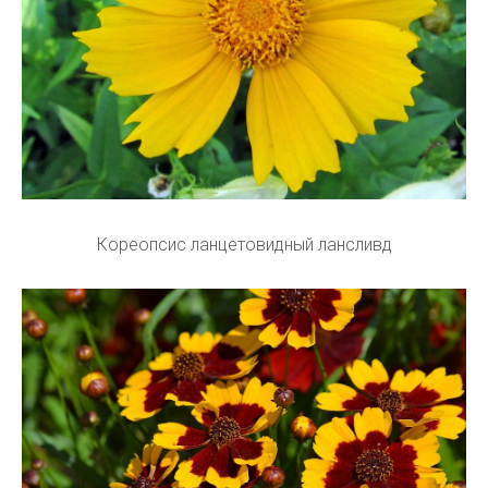
Кореопсис ланцетовидный лансливд