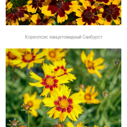
Кореопсис ланцетовидный Санбурст