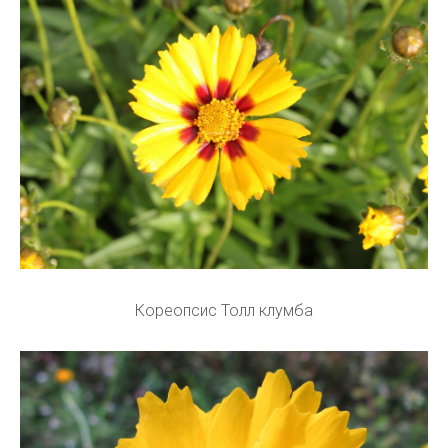
Кореопсис Толл клумба