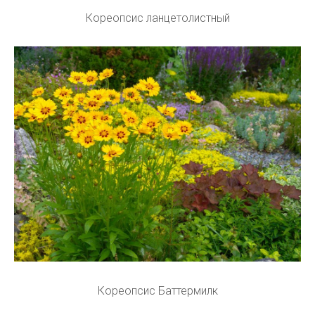
Кореопсис ланцетолистный
Кореопсис Баттермилк