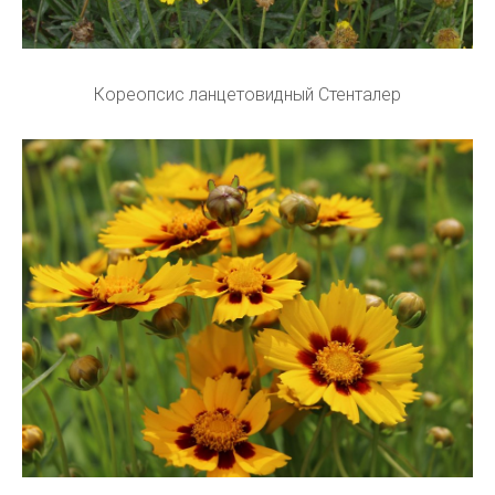
Кореопсис ланцетовидный Стенталер