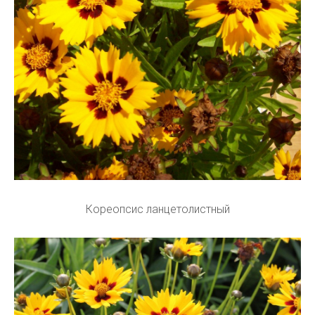
Кореопсис ланцетолистный