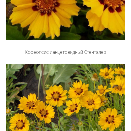
Кореопсис ланцетовидный Стенталер