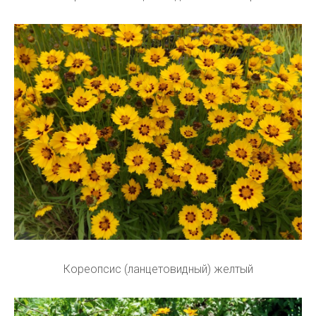
Кореопсис (ланцетовидный) желтый