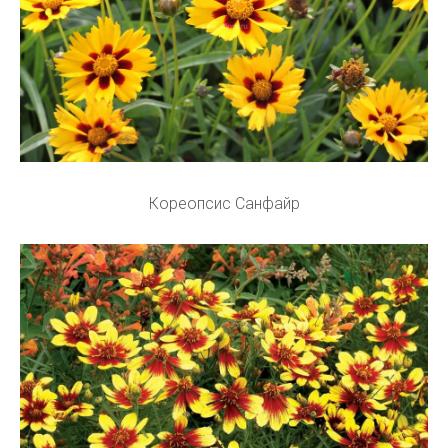
Кореопсис Санфайр