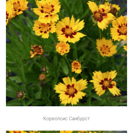
Кореопсис Санбурст