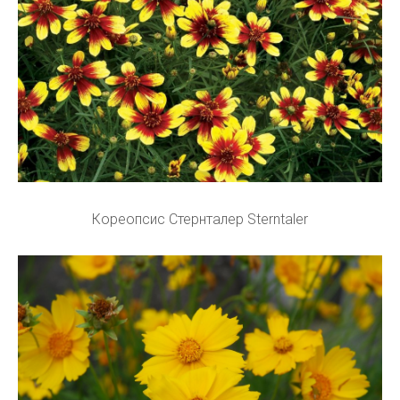
Кореопсис Стернталер Sterntaler