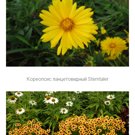
Кореопсис ланцетовидный Sterntaler