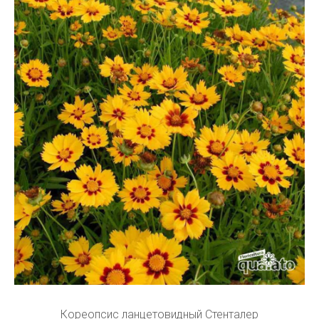
Кореопсис ланцетовидный Стенталер