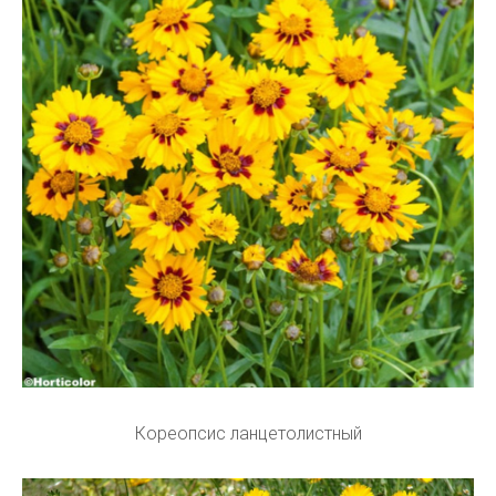
Кореопсис ланцетолистный