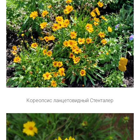
Кореопсис ланцетовидный Стенталер