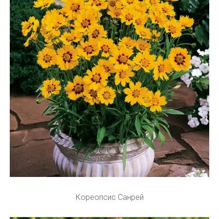
Кореопсис Санрей