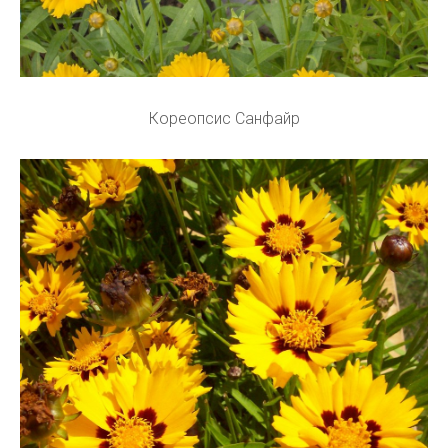
Кореопсис Санфайр