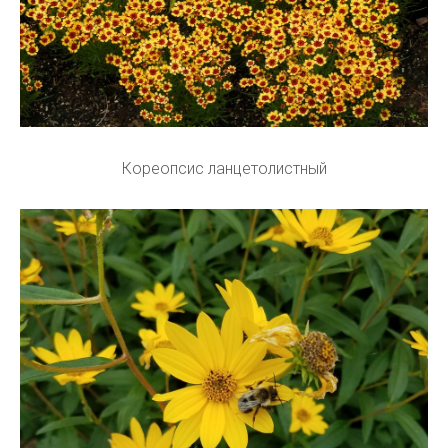
Кореопсис ланцетолистный