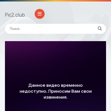
Pic2
.club