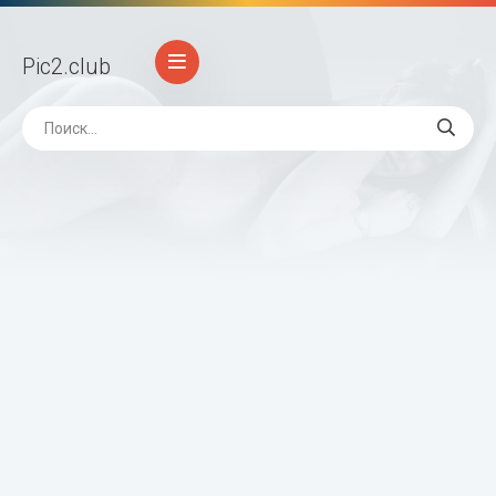
Pic2
.club