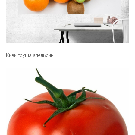
Киви груша апельсин