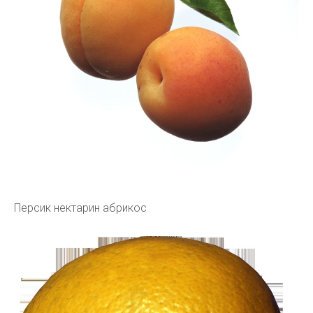
Персик нектарин абрикос