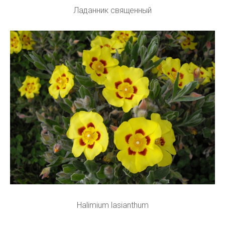
Ладанник священный
Halimium lasianthum