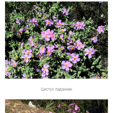
Цистус ладанник