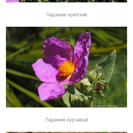
Ладанник критский
Ладанник курчавый