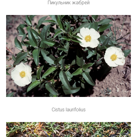
Пикульник жабрей
Cistus laurifolius