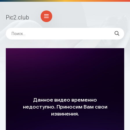
Pic2
.club