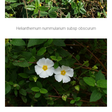
Helianthemum nummularium subsp obscurum