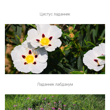
Цистус ладанник
Ладанник лабданум