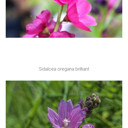
Sidalcea oregana brilliant