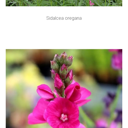
Sidalcea oregana