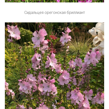
Сидальцея орегонская бриллиант