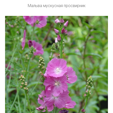
Мальва мускусная просвирник