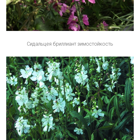
Сидальцея бриллиант зимостойкость