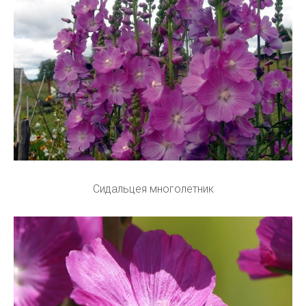
Сидальцея многолетник