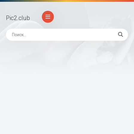
Pic2
.club