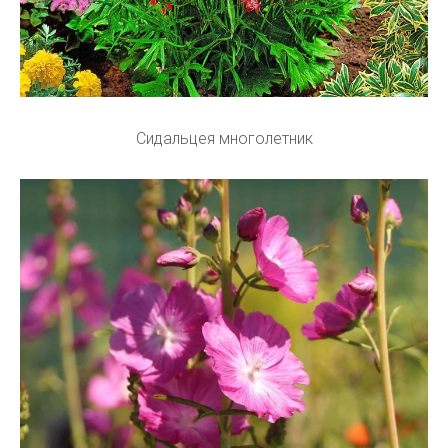
Сидальцея многолетник