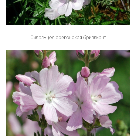
Сидальцея орегонская бриллиант